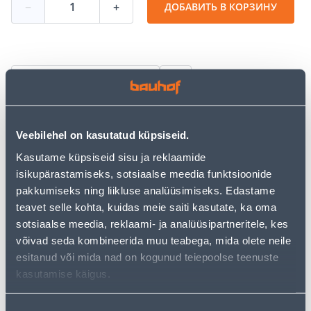
−
+
ДОБАВИТЬ В КОРЗИНУ
Посмотреть наличие
• Tugevam plastikust istutuspott 33 cm.
Veebilehel on kasutatud küpsiseid.
• Sobib taimede ettekasvatuseks ja istikutele.
• Värvus must.
Kasutame küpsiseid sisu ja reklaamide
• 14-päevane tagastusõigus.
isikupärastamiseks, sotsiaalse meedia funktsioonide
pakkumiseks ning liikluse analüüsimiseks. Edastame
teavet selle kohta, kuidas meie saiti kasutate, ka oma
Предполагаемая доставка 3,69 € от 2-5 tööpäeva
sotsiaalse meedia, reklaami- ja analüüsipartneritele, kes
võivad seda kombineerida muu teabega, mida olete neile
Посылочный автомат от 2,29 € с 2-5 tööpäeva
esitanud või mida nad on kogunud teiepoolse teenuste
Забрать в магазине, с 08.08.2026
kasutamise käigus.