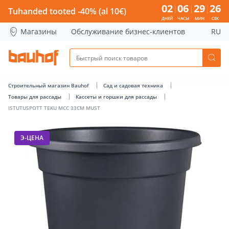
ISTUTUSPOTT TEKU MCC 33CM MUST - Bauhof has loaded
02
06
29
25
Tuhanded tooted -40% (al 10€)
ДНЕЙ
ЧАСЫ
МИН
СЕК
Магазины
Обслуживание бизнес-клиентов
RU
Строительный магазин Bauhof
Сад и садовая техника
Товары для рассады
Кассеты и горшки для рассады
ISTUTUSPOTT TEKU MCC 33CM MUST
Э-ЦЕНА