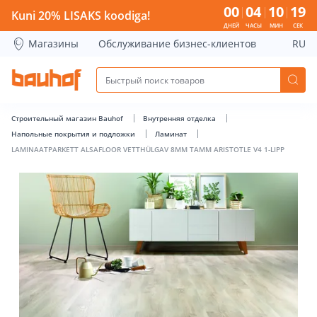
LAMINAATPARKETT ALSAFLOOR VETTHÜLGAV 8MM TAMM ARIST
00
04
10
19
Kuni 20% LISAKS koodiga!
ДНЕЙ
ЧАСЫ
МИН
СЕК
Магазины
Обслуживание бизнес-клиентов
RU
Строительный магазин Bauhof
Внутренняя отделка
Напольные покрытия и подложки
Ламинат
LAMINAATPARKETT ALSAFLOOR VETTHÜLGAV 8MM TAMM ARISTOTLE V4 1-LIPP