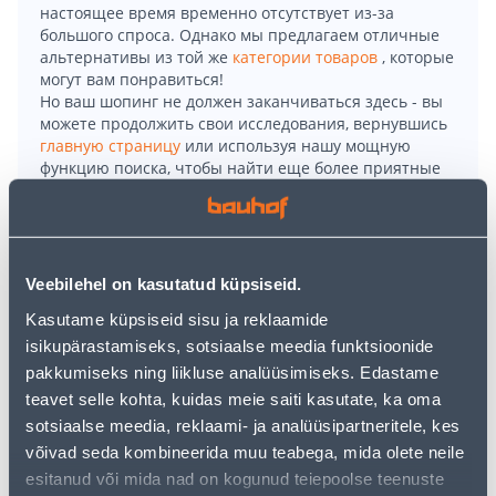
настоящее время временно отсутствует из-за
большого спроса. Однако мы предлагаем отличные
альтернативы из той же
категории товаров
, которые
могут вам понравиться!
Но ваш шопинг не должен заканчиваться здесь - вы
можете продолжить свои исследования, вернувшись
главную страницу
или используя нашу мощную
функцию поиска, чтобы найти еще более приятные
варианты. Удачных покупок!
• 1-lipiline tammepuidu imitatsiooniga vetthülgav
laminaatparkett.
Veebilehel on kasutatud küpsiseid.
• Kasutamiseks vannitubades ja muudes niisketes
Kasutame küpsiseid sisu ja reklaamide
ruumides.
isikupärastamiseks, sotsiaalse meedia funktsioonide
• Mõõtmed on 129 x 19,2 cm ja paksus on 0,8 cm.
pakkumiseks ning liikluse analüüsimiseks. Edastame
• Pakis on 9 paneeli ehk 2,23 m².
teavet selle kohta, kuidas meie saiti kasutate, ka oma
• 14-päevane tagastusõigus.
sotsiaalse meedia, reklaami- ja analüüsipartneritele, kes
võivad seda kombineerida muu teabega, mida olete neile
esitanud või mida nad on kogunud teiepoolse teenuste
Доставка невозможна