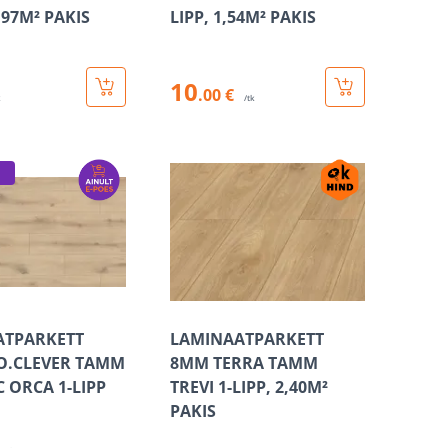
1,97M² PAKIS
LIPP, 1,54M² PAKIS
10
.00 €
k
/tk
ATPARKETT
LAMINAATPARKETT
O.CLEVER TAMM
8MM TERRA TAMM
 ORCA 1-LIPP
TREVI 1-LIPP, 2,40M²
PAKIS