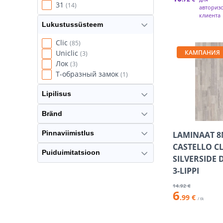
31
(14)
авториз
клиента
Lukustussüsteem
Clic
(85)
КАМПАНИЯ
Uniclic
(3)
Лок
(3)
Т-образный замок
(1)
Lipilisus
Bränd
Pinnaviimistlus
LAMINAAT 
CASTELLO CL
Puiduimitatsioon
SILVERSIDE
3-LIPPI
14
.92 €
6
.99 €
/ tk