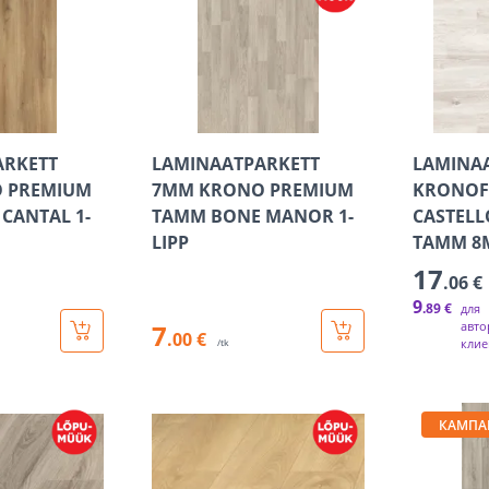
ARKETT
LAMINAATPARKETT
LAMINA
 PREMIUM
7MM KRONO PREMIUM
KRONOF
CANTAL 1-
TAMM BONE MANOR 1-
CASTELL
LIPP
TAMM 8M
17
.06 €
9
.89 €
для
7
авто
.00 €
клие
/tk
КАМПА