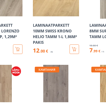
ARKETT
LAMINAATPARKETT
LAMINA
 LORENZO
10MM SWISS KRONO
8MM SU
P, 1,29M²
HELIO TAMM 1-L 1,86M²
TAMM L
PAKIS
16
.66 €
7
12
.00 €
.99 €
/ tk
/tk
КАМПАНИЯ
КАМПА