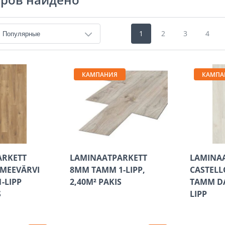
1
2
3
4
КАМПАНИЯ
КАМПА
ARKETT
LAMINAATPARKETT
LAMINA
MEEVÄRVI
8MM TAMM 1-LIPP,
CASTELL
-LIPP
2,40M² PAKIS
TAMM DA
S
LIPP