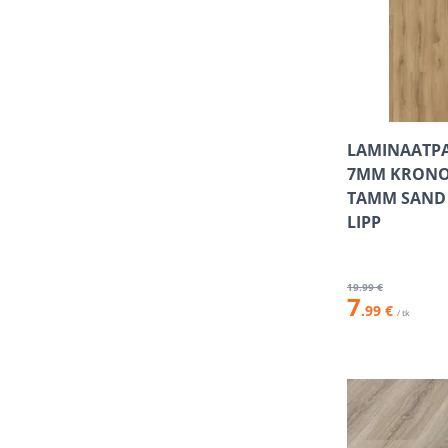
LAMINAATP
7MM KRONO
TAMM SAND 
LIPP
19
.99 €
7
.99 €
/ tk