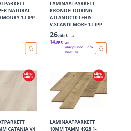
ATPARKETT
LAMINAATPARKETT
PER NATURAL
KRONOFLOORING
MOURY 1-LIPP
ATLANTIC10 LEHIS
V.SCANDI MORE 1-LIPP
26
.66 €
/tk
14
.39 €
для
авторизованного
клиента
ATPARKETT
LAMINAATPARKETT
M CATANIA V4
10MM TAMM 4928 1-