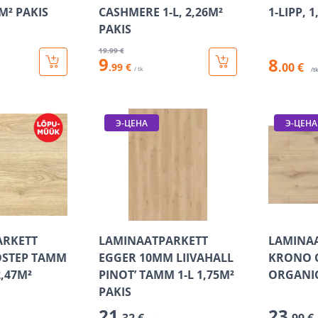
0M² PAKIS
CASHMERE 1-L, 2,26M²
1-LIPP, 
PAKIS
19
.99 €
9
8
.00 €
.99 €
/ tk
/t
Э-ЦЕНА
Э-ЦЕНА
ARKETT
LAMINAATPARKETT
LAMINA
STEP TAMM
EGGER 10MM LIIVAHALL
KRONO 
2,47M²
PINOT’ TAMM 1-L 1,75M²
ORGANIC
PAKIS
21
23