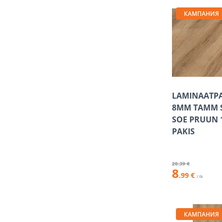
КАМПАНИЯ
LAMINAATP
8MM TAMM 
SOE PRUUN 1
PAKIS
20
.39 €
8
.99 €
/ tk
КАМПАНИЯ