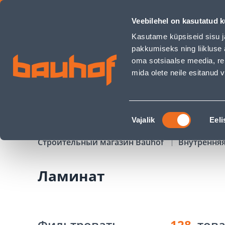
Ламинат - Bauhof has loaded
Veebilehel on kasutatud k
Магазины
Обслуживание бизнес-клиентов
Kasutame küpsiseid sisu j
pakkumiseks ning liikluse 
oma sotsiaalse meedia, re
mida olete neile esitanud
ТОВАРЫ
АКЦИИ
К
Nõusoleku
Vajalik
Eeli
valik
Строительный магазин Bauhof
Внутрення
Ламинат
Фильтровать
128
тов