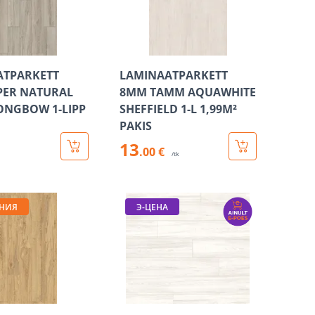
ATPARKETT
LAMINAATPARKETT
PER NATURAL
8MM TAMM AQUAWHITE
ONGBOW 1-LIPP
SHEFFIELD 1-L 1,99M²
PAKIS
13
.00 €
/tk
НИЯ
Э-ЦЕНА