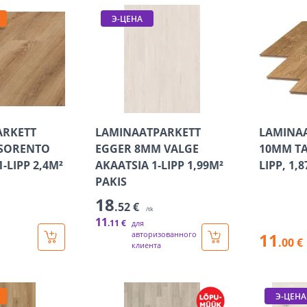
Э-ЦЕНА
ARKETT
LAMINAATPARKETT
LAMINA
SORENTO
EGGER 8MM VALGE
10MM TA
-LIPP 2,4M²
AKAATSIA 1-LIPP 1,99M²
LIPP, 1,
PAKIS
18
.52 €
/tk
11
.11 €
для
авторизованного
11
.00 €
клиента
Э-ЦЕНА