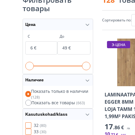
товары
Сортировать по:
Цена
С
До
Э-ЦЕНА
Наличие
Показать только в наличии
LAMINAATP
(128)
EGGER 8MM 
Показать все товары
(663)
LOJA TAMM 1
Kasutuskohad/klass
1,99M² PAKI
17
32
(80)
.86 €
/tk
33
(30)
10
.72 €
для