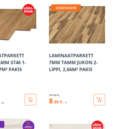
КАМПАНИЯ
ATPARKETT
LAMINAATPARKETT
MM 3746 1-
7MM TAMM JUKON 2-
87M² PAKIS
LIPPI, 2,66M² PAKIS
18
.99 €
8
.99 €
/ tk
/tk