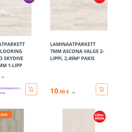
ATPARKETT
LAMINAATPARKETT
LOORING
7MM ASCONA VALGE 2-
O SKYDIVE
LIPPI, 2,49M² PAKIS
M 1-LIPP
/tk
ризованного
10
.00 €
нта
/tk
НИЯ