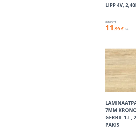
LIPP 4V, 2,4
23
.99 €
11
.99 €
/ tk
LAMINAATP
7MM KRONO
GERBIL 1-L, 
PAKIS