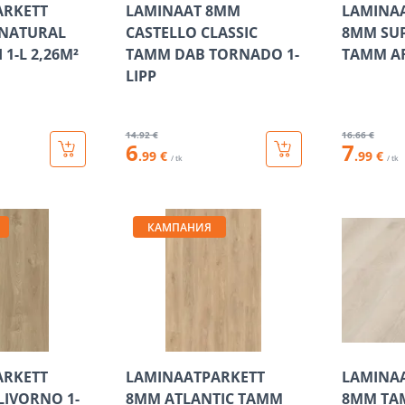
ARKETT
LAMINAAT 8MM
LAMINA
 NATURAL
CASTELLO CLASSIC
8MM SU
1-L 2,26M²
TAMM DAB TORNADO 1-
TAMM AR
LIPP
14
.92 €
16
.66 €
6
7
.99 €
.99 €
/ tk
/ tk
КАМПАНИЯ
ARKETT
LAMINAATPARKETT
LAMINA
IVORNO 1-
8MM ATLANTIC TAMM
8MM TAM