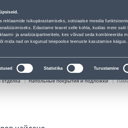
01
01
56
22
Tuhanded tooted -40% (al 10€)
ДНЕЙ
ЧАСЫ
МИН
СЕК
üpsiseid.
Обслуживание частных клиентов
Услуги
Предложения о 
a reklaamide isikupärastamiseks, sotsiaalse meedia funktsiooni
analüüsimiseks. Edastame teavet selle kohta, kuidas meie saiti 
klaami- ja analüüsipartneritele, kes võivad seda kombineerida 
ПОИСК
 või mida nad on kogunud teiepoolse teenuste kasutamise käigus.
АТАЛОГИ
АРЕНДА ИНСТРУМЕНТОВ
РАСС
stused
Statistika
Turustamine
я отделка
Напольные покрытия и подложки
Лам
аров найдено