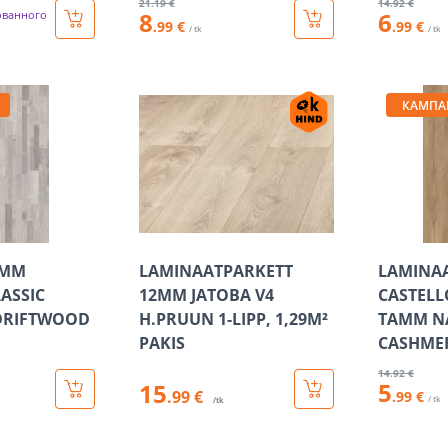
21
.19 €
14
.92 €
8
6
ованного
.99 €
.99 €
/ tk
/ tk
КАМПА
8MM
LAMINAATPARKETT
LAMINA
ASSIC
12MM JATOBA V4
CASTELL
 DRIFTWOOD
H.PRUUN 1-LIPP, 1,29M²
TAMM N
PAKIS
CASHMER
14
.92 €
5
15
.99 €
.99 €
/ tk
/tk