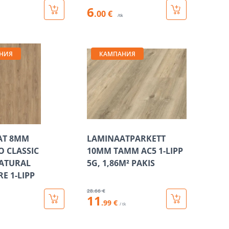
6
.00 €
/tk
НИЯ
КАМПАНИЯ
AT 8MM
LAMINAATPARKETT
O CLASSIC
10MM TAMM AC5 1-LIPP
ATURAL
5G, 1,86M² PAKIS
E 1-LIPP
28
.66 €
11
.99 €
/ tk