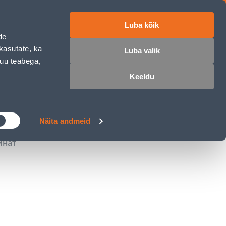
Luba kõik
работе
ET
RU
EN
de
kasutate, ka
Luba valik
muu teabega,
Войти
Избранное
Корзина
Keeldu
РОЧКА
КЛУБ МАСТЕРОВ
БЛОГИ
Näita andmeid
инат