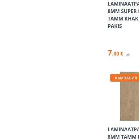
LAMINAATP
8MM SUPER
TAMM KHAKI 
PAKIS
7
.00 €
/tk
КАМПАНИЯ
LAMINAATP
8MM TAMM L