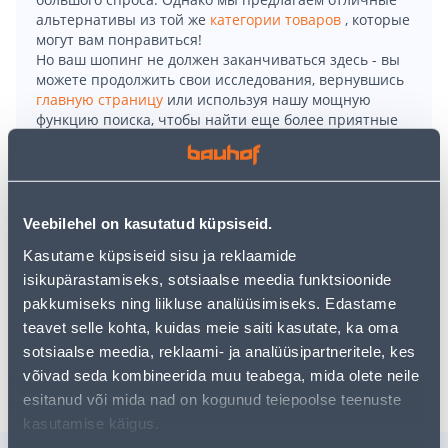
альтернативы из той же
категории товаров
, которые
могут вам понравиться!
Но ваш шопинг не должен заканчиваться здесь - вы
можете продолжить свои исследования, вернувшись
главную страницу
или используя нашу мощную
функцию поиска, чтобы найти еще более приятные
варианты. Удачных покупок!
• 1-lipiline tammepuidu imitatsiooniga laminaatparkett.
Veebilehel on kasutatud küpsiseid.
• Kasutusklass 32- suure koormusega kodupindadele ja
keskmise koormusega äripindadele.
Kasutame küpsiseid sisu ja reklaamide
• Pakis on 8 paneeli ehk 1,99 m².
isikupärastamiseks, sotsiaalse meedia funktsioonide
• 14-päevane tagastusõigus.
pakkumiseks ning liikluse analüüsimiseks. Edastame
teavet selle kohta, kuidas meie saiti kasutate, ka oma
sotsiaalse meedia, reklaami- ja analüüsipartneritele, kes
Доставка невозможна
võivad seda kombineerida muu teabega, mida olete neile
esitanud või mida nad on kogunud teiepoolse teenuste
kasutamise käigus.