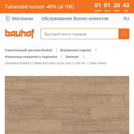
LAMINAATPARKETT 8MM NATURAL ELVA OAK 1-LIPP 4V, 1,99M
01
01
20
43
Tuhanded tooted -40% (al 10€)
ДНЕЙ
ЧАСЫ
МИН
СЕК
Магазины
Обслуживание бизнес-клиентов
RU
Строительный магазин Bauhof
Внутренняя отделка
Напольные покрытия и подложки
Ламинат
LAMINAATPARKETT 8MM NATURAL ELVA OAK 1-LIPP 4V, 1,99M² PAKIS