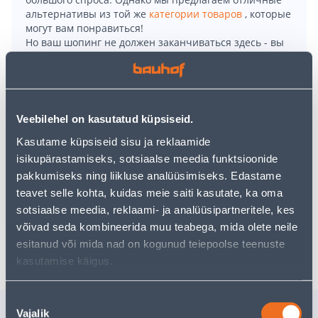
альтернативы из той же
категории товаров
, которые
могут вам понравиться!
Но ваш шопинг не должен заканчиваться здесь - вы
можете продолжить свои исследования, вернувшись
главную страницу
или используя нашу мощную
функцию поиска, чтобы найти еще более приятные
варианты. Удачных покупок!
Veebilehel on kasutatud küpsiseid.
Kasutame küpsiseid sisu ja reklaamide
• WC-seep.
isikupärastamiseks, sotsiaalse meedia funktsioonide
• Värskendab, hävitab bakterid, hoiab ära katlakivi
pakkumiseks ning liikluse analüüsimiseks. Edastame
tekkimise, neutraliseerib ebameeldiva lõhna.
teavet selle kohta, kuidas meie saiti kasutate, ka oma
• 14-päevane tagastusõigus.
sotsiaalse meedia, reklaami- ja analüüsipartneritele, kes
võivad seda kombineerida muu teabega, mida olete neile
Доставка невозможна
esitanud või mida nad on kogunud teiepoolse teenuste
kasutamise käigus.
Nõusoleku
Похожие продукты
Vajalik
valik