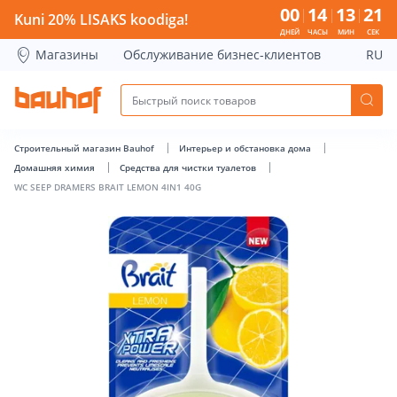
WC SEEP DRAMERS BRAIT LEMON 4IN1 40G - Bauhof has lo
00
14
13
20
Kuni 20% LISAKS koodiga!
ДНЕЙ
ЧАСЫ
МИН
СЕК
Магазины
Обслуживание бизнес-клиентов
RU
Строительный магазин Bauhof
Интерьер и обстановка дома
Домашняя химия
Средства для чистки туалетов
WC SEEP DRAMERS BRAIT LEMON 4IN1 40G