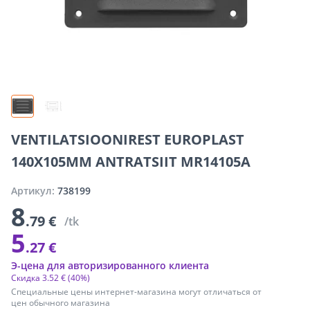
VENTILATSIOONIREST EUROPLAST
140X105MM ANTRATSIIT MR14105A
Артикул:
738199
8
.79 €
/tk
5
.27 €
Э-цена для авторизированного клиента
Скидка
3
.
52 €
(40%)
Специальные цены интернет-магазина могут отличаться от
цен обычного магазина