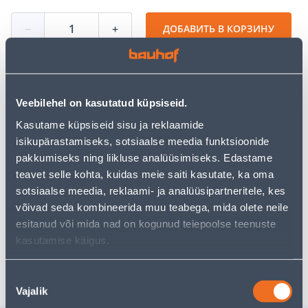
−
+
ДОБАВИТЬ В КОРЗИНУ
Посмотреть наличие
Veebilehel on kasutatud küpsiseid.
Kasutame küpsiseid sisu ja reklaamide
isikupärastamiseks, sotsiaalse meedia funktsioonide
• 14-päevane tagastusõigus.
pakkumiseks ning liikluse analüüsimiseks. Edastame
teavet selle kohta, kuidas meie saiti kasutate, ka oma
sotsiaalse meedia, reklaami- ja analüüsipartneritele, kes
Предполагаемая доставка 3,69 € от 2-5 tööpäeva
võivad seda kombineerida muu teabega, mida olete neile
esitanud või mida nad on kogunud teiepoolse teenuste
Посылочный автомат от 2,29 € с 2-5 tööpäeva
kasutamise käigus.
Забрать в магазине, с 08.08.2026
Nõusoleku
Vajalik
valik