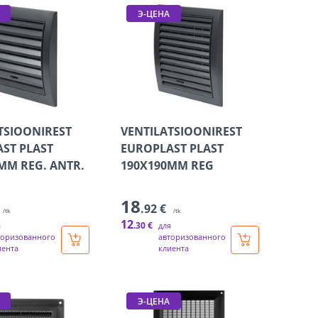
Э-ЦЕНА
TSIOONIREST
VENTILATSIOONIREST
ST PLAST
EUROPLAST PLAST
MM REG. ANTR.
190X190MM REG
18
.92 €
/tk
/tk
12
.30 €
я
для
торизованного
авторизованного
иента
клиента
Э-ЦЕНА