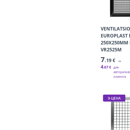
VENTILATSI
EUROPLAST 
250X250MM
VR2525M
7
.19 €
/tk
4
.67 €
для
авторизов
клиента
Э-ЦЕНА