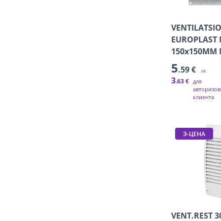
VENTILATSI
EUROPLAST 
150x150MM 
5
.59 €
/tk
3
.63 €
для
авторизов
клиента
Э-ЦЕНА
VENT.REST 3