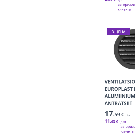
авторизов
клиента
Э-ЦЕНА
VENTILATSI
EUROPLAST 
ALUMIINIU
ANTRATSIIT
17
.59 €
/tk
11
.43 €
для
авториз
клиента