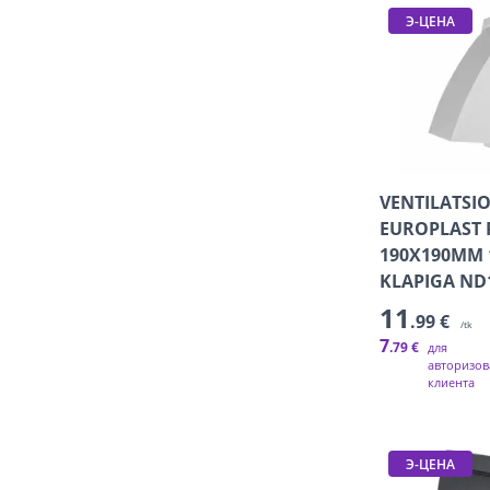
Э-ЦЕНА
VENTILATSI
EUROPLAST 
190X190MM
KLAPIGA ND
11
.99 €
/tk
7
.79 €
для
авторизов
клиента
Э-ЦЕНА