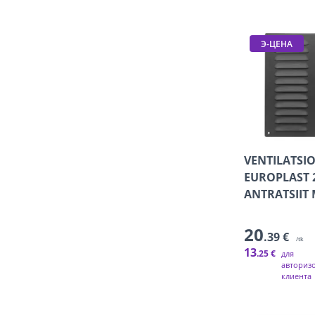
Э-ЦЕНА
VENTILATSI
EUROPLAST
ANTRATSIIT
20
.39 €
/tk
13
.25 €
для
авториз
клиента