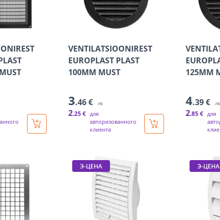
OONIREST
VENTILATSIOONIREST
VENTILA
PLAST
EUROPLAST PLAST
EUROPLA
 MUST
100MM MUST
125MM 
3
4
.46 €
.39 €
/tk
/t
2
2
.25 €
.85 €
для
для
анного
авторизованного
авто
клиента
клие
Э-ЦЕНА
Э-ЦЕНА