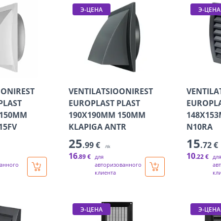
Э-ЦЕНА
Э-ЦЕНА
OONIREST
VENTILATSIOONIREST
VENTILA
PLAST
EUROPLAST PLAST
EUROPLA
 150MM
190X190MM 150MM
148X153
15FV
KLAPIGA ANTR
N10RA
25
15
.99 €
.72 €
/tk
16
10
.89 €
.22 €
для
дл
анного
авторизованного
ав
клиента
кл
Э-ЦЕНА
Э-ЦЕНА