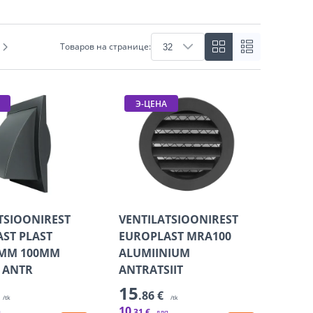
Товаров на странице:
Э-ЦЕНА
TSIOONIREST
VENTILATSIOONIREST
ST PLAST
EUROPLAST MRA100
0MM 100MM
ALUMIINIUM
 ANTR
ANTRATSIIT
15
.86 €
/tk
/tk
10
.31 €
я
для