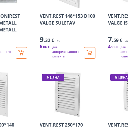
OONIREST
VENT.REST 148*153 D100
VENT.RE
METALL
VALGE SULETAV
VALGE I
METALL
9
7
.32 €
.59 €
/tk
/t
6
4
.06 €
.93 €
для
для
анного
авторизованного
авто
клиента
клие
Э-ЦЕНА
Э-ЦЕНА
00*140
VENT.REST 250*170
VENT.RE