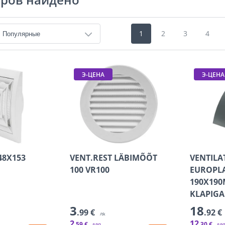
1
2
3
4
Э-ЦЕНА
Э-ЦЕНА
48X153
VENT.REST LÄBIMÕÕT
VENTILA
100 VR100
EUROPLA
190X19
KLAPIGA
3
18
.99 €
.92 €
/tk
2
12
.59 €
.30 €
для
дл