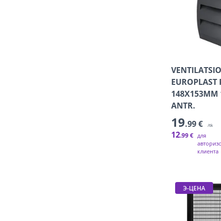
VENTILATSI
EUROPLAST 
148X153MM 
ANTR.
19
.99 €
/tk
12
.99 €
для
авториз
клиента
Э-ЦЕНА