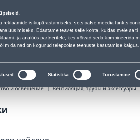
00
01
16
03
Kuni 20% LISAKS koodiga!
ДНЕЙ
ЧАСЫ
МИН
СЕК
üpsiseid.
Обслуживание частных клиентов
Услуги
Предложения о 
a reklaamide isikupärastamiseks, sotsiaalse meedia funktsiooni
analüüsimiseks. Edastame teavet selle kohta, kuidas meie saiti 
klaami- ja analüüsipartneritele, kes võivad seda kombineerida 
ПОИСК
 või mida nad on kogunud teiepoolse teenuste kasutamise käigus.
АТАЛОГИ
АРЕНДА ИНСТРУМЕНТОВ
РАСС
stused
Statistika
Turustamine
ство и освещение
Вентиляция, трубы и аксессуары
ки
аров найдено