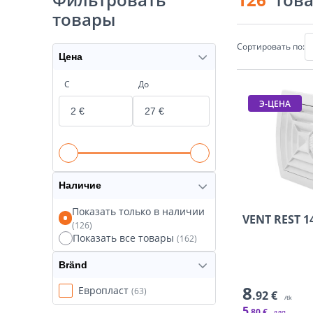
товары
Сортировать по:
Цена
С
До
Э-ЦЕНА
Наличие
Показать только в наличии
VENT REST 1
(126)
Показать все товары
(162)
Bränd
8
Европласт
(63)
.92 €
/tk
5
.80 €
для