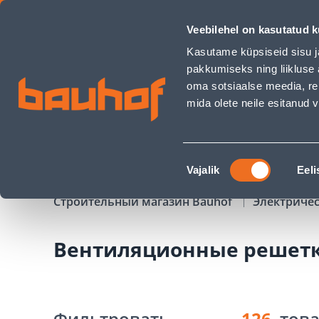
Вентиляционные решетки - Bauhof has loaded
Veebilehel on kasutatud k
Магазины
Обслуживание бизнес-клиентов
Kasutame küpsiseid sisu j
pakkumiseks ning liikluse 
oma sotsiaalse meedia, re
mida olete neile esitanud
ТОВАРЫ
АКЦИИ
К
Nõusoleku
Vajalik
Eeli
valik
Строительный магазин Bauhof
Электриче
Вентиляционные решет
Фильтровать
126
тов