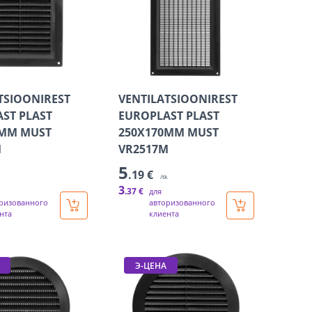
TSIOONIREST
VENTILATSIOONIREST
ST PLAST
EUROPLAST PLAST
0MM MUST
250X170MM MUST
M
VR2517M
5
.19 €
k
/tk
3
.37 €
для
ризованного
авторизованного
нта
клиента
Э-ЦЕНА