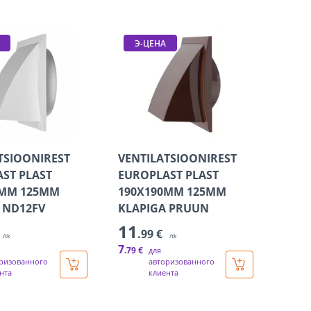
Э-ЦЕНА
TSIOONIREST
VENTILATSIOONIREST
ST PLAST
EUROPLAST PLAST
0MM 125MM
190X190MM 125MM
 ND12FV
KLAPIGA PRUUN
11
.99 €
/tk
/tk
7
.79 €
для
ризованного
авторизованного
нта
клиента