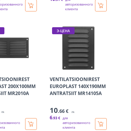
торизованного
авторизованного
иента
клиента
Э-ЦЕНА
TSIOONIREST
VENTILATSIOONIREST
AST 200X100MM
EUROPLAST 140X190MM
IIT MR2010A
ANTRATSIIT MR14105A
10
.66 €
/tk
/tk
6
.93 €
для
ризованного
авторизованного
нта
клиента