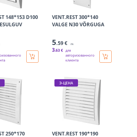
ST 148*153 D100
VENT.REST 300*140
SESULGUV
VALGE N30 VÕRGUGA
5
.59 €
k
/tk
3
.63 €
для
ризованного
авторизованного
нта
клиента
Э-ЦЕНА
ST 250*170
VENT.REST 190*190