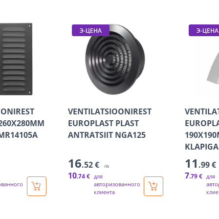
Э-ЦЕНА
Э-ЦЕНА
OONIREST
VENTILATSIOONIREST
VENTILA
 260X280MM
EUROPLAST PLAST
EUROPLA
 MR14105A
ANTRATSIIT NGA125
190X19
KLAPIGA
16
11
.52 €
.99 €
/tk
10
7
.74 €
.79 €
для
для
ованного
авторизованного
авто
клиента
клие