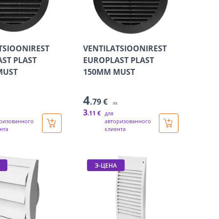
TSIOONIREST
VENTILATSIOONIREST
ST PLAST
EUROPLAST PLAST
MUST
150MM MUST
4
.79 €
k
/tk
3
.11 €
для
ризованного
авторизованного
нта
клиента
Э-ЦЕНА