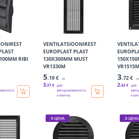
OONIREST
VENTILATSIOONIREST
VENTILA
PLAST
EUROPLAST PLAST
EUROPLA
100MM RIBI
130X300MM MUST
150X15
VR1330M
VR1515
5
3
.19 €
.72 €
/tk
/t
3
2
.37 €
.42 €
для
для
ованного
авторизованного
авто
клиента
клие
Э-ЦЕНА
Э-ЦЕНА