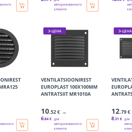
анного
авторизованного
ав
клиента
кл
Э-ЦЕНА
Э-ЦЕНА
OONIREST
VENTILATSIOONIREST
VENTILA
MRA125
EUROPLAST 100X100MM
EUROPL
M
ANTRATSIIT MR1010A
ANTRATS
10
12
.52 €
.79 €
/tk
6
8
.84 €
.31 €
для
для
ованного
авторизованного
авто
клиента
клие