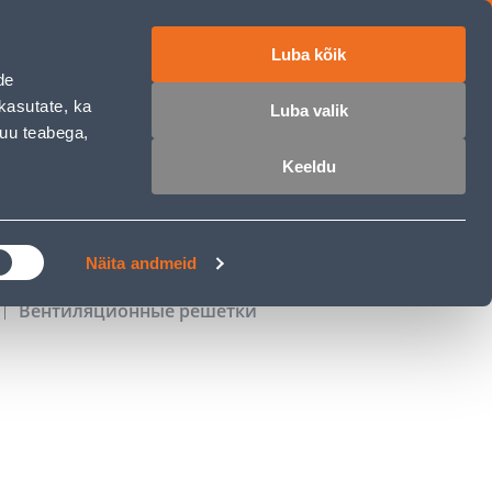
Luba kõik
работе
ET
RU
EN
de
kasutate, ka
Luba valik
muu teabega,
Войти
Избранное
Корзина
Keeldu
РОЧКА
КЛУБ МАСТЕРОВ
БЛОГИ
Näita andmeid
Вентиляционные решетки