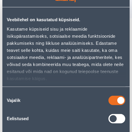
−
+
ДОБАВИТЬ В КОРЗИНУ
Veebilehel on kasutatud küpsiseid.
Kasutame küpsiseid sisu ja reklaamide
isikupärastamiseks, sotsiaalse meedia funktsioonide
Посмотреть наличие
pakkumiseks ning liikluse analüüsimiseks. Edastame
teavet selle kohta, kuidas meie saiti kasutate, ka oma
sotsiaalse meedia, reklaami- ja analüüsipartneritele, kes
• 1-lipiline laminaatparkett.
võivad seda kombineerida muu teabega, mida olete neile
• Paneeli paksus on 7 mm ja kasutusklass on 32.
esitanud või mida nad on kogunud teiepoolse teenuste
• Pakis on 7 paneeli ehk 1,76 m².
kasutamise käigus.
• 14-päevane tagastusõigus.
Nõusoleku
Предполагаемая доставка 5,59 € от 2-5 tööpäeva
Vajalik
valik
Забрать в магазине, с 08.08.2026
Eelistused