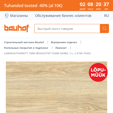
LAMINAATPARKETT 7MM KRONOSTEP TAMM GERBIL 1-L, 2,47M
02
08
20
36
Tuhanded tooted -40% (al 10€)
ДНЕЙ
ЧАСЫ
МИН
СЕК
Магазины
Обслуживание бизнес-клиентов
RU
Строительный магазин Bauhof
Внутренняя отделка
Напольные покрытия и подложки
Ламинат
LAMINAATPARKETT 7MM KRONOSTEP TAMM GERBIL 1-L, 2,47M² PAKIS