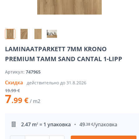
LAMINAATPARKETT 7MM KRONO
PREMIUM TAMM SAND CANTAL 1-LIPP
Артикул:
747965
Скидка
действительно до
31.8.2026
19
.99 €
7
.99 €
/ m2
2.47 m
= 1 упаковка
49
/упаковка
2
.38 €