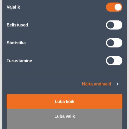
Nõusoleku
Vajalik
Похожие продукты
valik
LAMINAATPARKETT
LAMINAA
TAMM VALGE 1-LIPP
ACACIA 1
Eelistused
SWISSK
Доставка невозможна
Доставка не
Statistika
РАСПРОДАНО
РА
Turustamine
Описание
Näita andmeid
Спецификация
Luba kõik
Транспорт
Luba valik