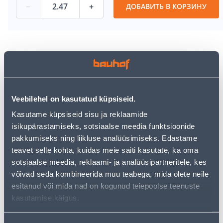
−
+
ДОБАВИТЬ В КОРЗИНУ
Посмотреть наличие
Veebilehel on kasutatud küpsiseid.
• 1-lipiline laminaatparkett.
• Kasutusklass 31 - kerge ühiskondlik kasutus
Kasutame küpsiseid sisu ja reklaamide
• Pakis on 10 paneeli ehk 2,47 m².
isikupärastamiseks, sotsiaalse meedia funktsioonide
• 14-päevane tagastusõigus.
pakkumiseks ning liikluse analüüsimiseks. Edastame
teavet selle kohta, kuidas meie saiti kasutate, ka oma
sotsiaalse meedia, reklaami- ja analüüsipartneritele, kes
Предполагаемая доставка 5,59 € от 2-5 tööpäeva
võivad seda kombineerida muu teabega, mida olete neile
esitanud või mida nad on kogunud teiepoolse teenuste
Забрать в магазине, с 07.08.2026
kasutamise käigus.