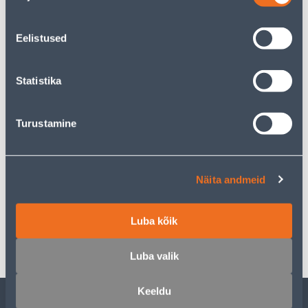
20
.42 €
Ежемесячный платеж
Eelistused
Предполагаемая доставка 4,19 € от 19.08.2026
Statistika
Посылочный автомат от 2,29 € с 19.08.2026
Turustamine
Описание
Näita andmeid
Спецификация
Luba kõik
Транспорт
Luba valik
Keeldu