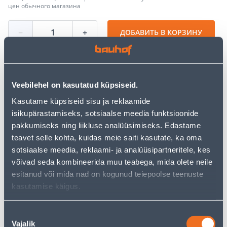
цен обычного магазина
−
+
ДОБАВИТЬ В КОРЗИНУ
Veebilehel on kasutatud küpsiseid.
Посмотреть наличие
Kasutame küpsiseid sisu ja reklaamide
isikupärastamiseks, sotsiaalse meedia funktsioonide
pakkumiseks ning liikluse analüüsimiseks. Edastame
• 14-päevane tagastusõigus.
teavet selle kohta, kuidas meie saiti kasutate, ka oma
• HANKIJA LAOST TELLITAV TOODE
sotsiaalse meedia, reklaami- ja analüüsipartneritele, kes
võivad seda kombineerida muu teabega, mida olete neile
Калькулятор рассрочки
esitanud või mida nad on kogunud teiepoolse teenuste
kasutamise käigus.
Депозит
Платежи
Nõusoleku
Vajalik
valik