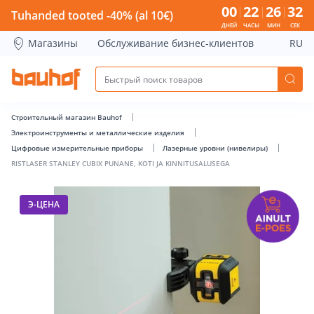
RISTLASER STANLEY CUBIX PUNANE, KOTI JA KINNITUSALUSE
00
22
26
31
Tuhanded tooted -40% (al 10€)
ДНЕЙ
ЧАСЫ
МИН
СЕК
Магазины
Обслуживание бизнес-клиентов
RU
Строительный магазин Bauhof
Электроинструменты и металлические изделия
Цифровые измерительные приборы
Лазерные уровни (нивелиры)
RISTLASER STANLEY CUBIX PUNANE, KOTI JA KINNITUSALUSEGA
Э-ЦЕНА