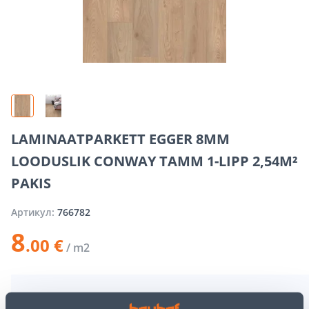
LAMINAATPARKETT EGGER 8MM
LOODUSLIK CONWAY TAMM 1-LIPP 2,54M²
PAKIS
Артикул:
766782
8
.00 €
/ m2
2.54 m
= 1 упаковка
20
/упаковка
2
.32 €