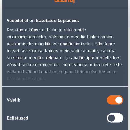
−
+
ДОБАВИТЬ В КОРЗИНУ
Veebilehel on kasutatud küpsiseid.
Kasutame küpsiseid sisu ja reklaamide
isikupärastamiseks, sotsiaalse meedia funktsioonide
pakkumiseks ning liikluse analüüsimiseks. Edastame
teavet selle kohta, kuidas meie saiti kasutate, ka oma
Посмотреть наличие
sotsiaalse meedia, reklaami- ja analüüsipartneritele, kes
võivad seda kombineerida muu teabega, mida olete neile
• 1-lipiline laminaatparkett.
esitanud või mida nad on kogunud teiepoolse teenuste
• Pakis on 8 paneeli ehk 2,5427 m².
kasutamise käigus.
• 14-päevane tagastusõigus.
Nõusoleku
Vajalik
Предполагаемая доставка 5,59 € от 2-5 tööpäeva
valik
Забрать в магазине, с 08.08.2026
Eelistused