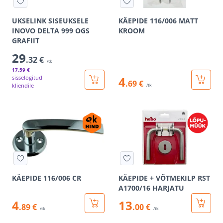
UKSELINK SISEUKSELE
KÄEPIDE 116/006 MATT
INOVO DELTA 999 OGS
KROOM
GRAFIIT
29
.32 €
/tk
17
.59 €
sisselogitud
4
.69 €
kliendile
/tk
KÄEPIDE 116/006 CR
KÄEPIDE + VÕTMEKILP RST
A1700/16 HARJATU
4
13
.89 €
.00 €
/tk
/tk