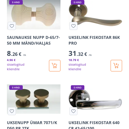
E-HIND
E-HIND
SAUNAUKSE NUPP D-65/7-
UKSELINK FISKOSTAR 86K
50 MM MÄND/HALJAS
PRO
8
31
.26 €
.32 €
/tk
/tk
4
.96 €
18
.79 €
sisselogitud
sisselogitud
kliendile
kliendile
E-HIND
E-HIND
UKSENUPP ÜMAR 7071/K
UKSELINK FISKOSTAR 640
D50 PR 2TK
CR 42-65/100