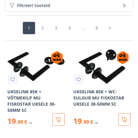
Filtreeri tooteid
1
2
3
4
...
8
UKSELINK 85K +
UKSELINK 85K + WC-
VÕTMEKILP MU
SULGUR MU FISKOSTAR
FISKOSTAR UKSELE 38-
UKSELE 38-50MM SC
50MM SC
19
19
.99 €
.99 €
/tk
/tk