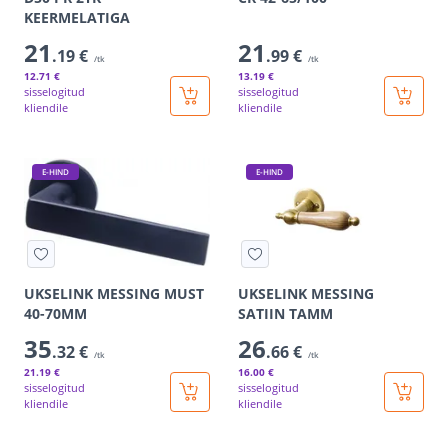
KEERMELATIGA
21
21
.19 €
.99 €
/tk
/tk
12
.71 €
13
.19 €
sisselogitud
sisselogitud
kliendile
kliendile
E-HIND
E-HIND
UKSELINK MESSING MUST
UKSELINK MESSING
40-70MM
SATIIN TAMM
35
26
.32 €
.66 €
/tk
/tk
21
.19 €
16
.00 €
sisselogitud
sisselogitud
kliendile
kliendile