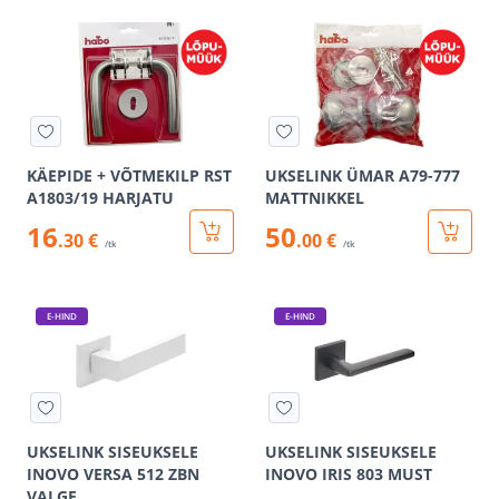
KÄEPIDE + VÕTMEKILP RST
UKSELINK ÜMAR A79-777
A1803/19 HARJATU
MATTNIKKEL
16
50
.30 €
.00 €
/tk
/tk
E-HIND
E-HIND
UKSELINK SISEUKSELE
UKSELINK SISEUKSELE
INOVO VERSA 512 ZBN
INOVO IRIS 803 MUST
VALGE