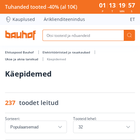
Käepidemed - Bauhof has loaded
01
13
19
57
Tuhanded tooted -40% (al 10€)
P
T
MIN
S
Kauplused
Äriklienditeenindus
ET
Ehituspood Bauhof
Elektritööriistad ja rauakaubad
Ukse ja akna tarvikud
Käepidemed
Käepidemed
237
toodet leitud
Sorteeri:
Tooteid lehel: