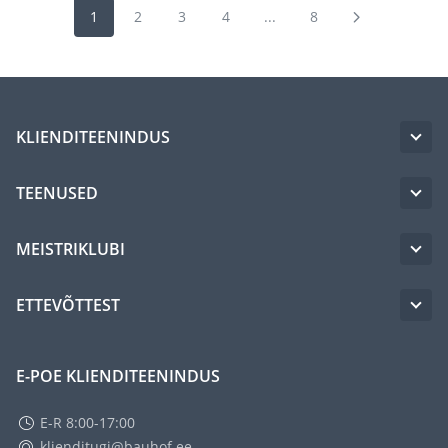
1
2
3
4
...
8
KLIENDITEENINDUS
TEENUSED
MEISTRIKLUBI
ETTEVÕTTEST
E-POE KLIENDITEENINDUS
E-R 8:00-17:00
klienditugi@bauhof.ee