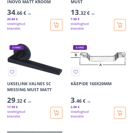
INOVO MATT KROOM
MUST
34
13
.66 €
.32 €
/tk
/tk
20
.80 €
7
.99 €
sisselogitud
sisselogitud
kliendile
kliendile
E-HIND
E-HIND
UKSELINK VALNES SC
KÄEPIDE 160X20MM
MESSING MUST MATT
29
3
.32 €
.46 €
/tk
/tk
17
.59 €
2
.08 €
sisselogitud
sisselogitud
kliendile
kliendile