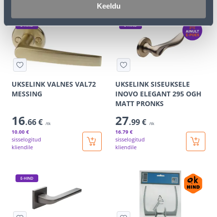
Keeldu
E-HIND
E-HIND
UKSELINK VALNES VAL72
UKSELINK SISEUKSELE
MESSING
INOVO ELEGANT 295 OGH
MATT PRONKS
16
27
.66 €
.99 €
/tk
/tk
10
.00 €
16
.79 €
sisselogitud
sisselogitud
kliendile
kliendile
E-HIND