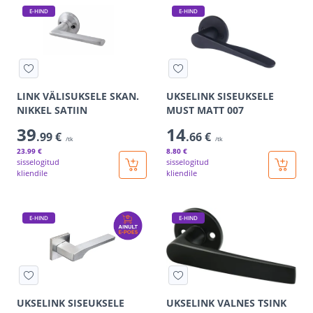
E-HIND
E-HIND
LINK VÄLISUKSELE SKAN.
UKSELINK SISEUKSELE
NIKKEL SATIIN
MUST MATT 007
39
14
.99 €
.66 €
/tk
/tk
23
.99 €
8
.80 €
sisselogitud
sisselogitud
kliendile
kliendile
E-HIND
E-HIND
UKSELINK SISEUKSELE
UKSELINK VALNES TSINK