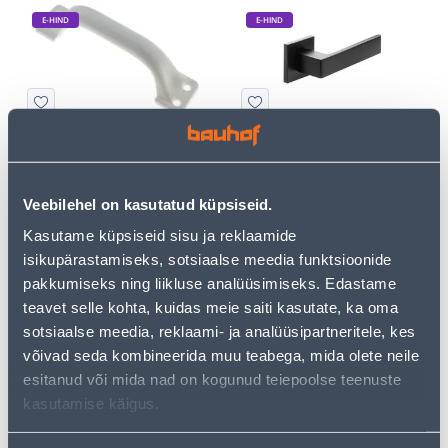
E-HIND
E-HIND
VALGE KÄEPIDE
UKSELINK SISEUKSELE
FISKOSTAR 175X40X52MM
INOVO VERSA 512 MUST
5
21
.19 €
.99 €
Veebilehel on kasutatud küpsiseid.
/tk
/tk
3
.11 €
13
.19 €
Kasutame küpsiseid sisu ja reklaamide
sisselogitud
sisselogitud
kliendile
kliendile
isikupärastamiseks, sotsiaalse meedia funktsioonide
pakkumiseks ning liikluse analüüsimiseks. Edastame
teavet selle kohta, kuidas meie saiti kasutate, ka oma
E-HIND
E-HIND
sotsiaalse meedia, reklaami- ja analüüsipartneritele, kes
võivad seda kombineerida muu teabega, mida olete neile
esitanud või mida nad on kogunud teiepoolse teenuste
kasutamise käigus.
MUST KÄEPIDE FISKOSTAR
UKSELINK SISEUKSELE