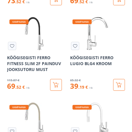
73
69
.52 €
.52 €
/ tk
/ tk
KAMPAANIA
KAMPAANIA
KÖÖGISEGISTI FERRO
KÖÖGISEGISTI FERRO
FITNESS SLIM 2F PAINDUV
LUGIO BLG4 KROOM
JOOKSUTORU MUST
115
.87 €
65
.32 €
69
39
.52 €
.19 €
/ tk
/ tk
KAMPAANIA
KAMPAANIA