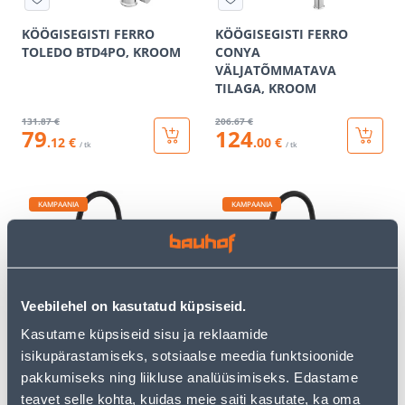
KÖÖGISEGISTI FERRO
KÖÖGISEGISTI FERRO
TOLEDO BTD4PO, KROOM
CONYA
VÄLJATÕMMATAVA
TILAGA, KROOM
131
.87 €
206
.67 €
79
124
.12 €
.00 €
/ tk
/ tk
KAMPAANIA
KAMPAANIA
Veebilehel on kasutatud küpsiseid.
KÖÖGISEGISTI FERRO
KÖÖGISEGISTI FERRO
FITNESS PAINDUV
FITNESS INOX
Kasutame küpsiseid sisu ja reklaamide
JOOKSUTORU, KULDNE
ROOSTEVABA/GRAFIIT
isikupärastamiseks, sotsiaalse meedia funktsioonide
pakkumiseks ning liikluse analüüsimiseks. Edastame
79
.87 €
98
.54 €
47
59
teavet selle kohta, kuidas meie saiti kasutate, ka oma
.92 €
.12 €