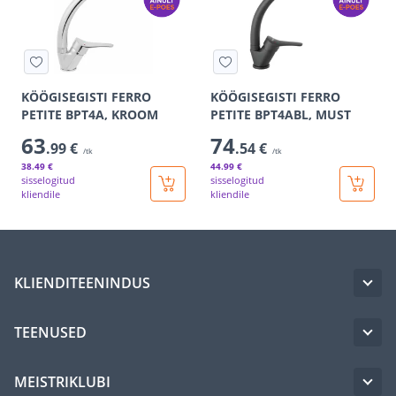
KÖÖGISEGISTI FERRO
KÖÖGISEGISTI FERRO
PETITE BPT4A, KROOM
PETITE BPT4ABL, MUST
63
74
.99 €
.54 €
/tk
/tk
38
.49 €
44
.99 €
sisselogitud
sisselogitud
kliendile
kliendile
KLIENDITEENINDUS
TEENUSED
MEISTRIKLUBI