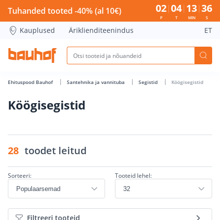
Köögisegistid - Bauhof has loaded
02
04
13
35
Tuhanded tooted -40% (al 10€)
P
T
MIN
S
Kauplused
Äriklienditeenindus
ET
Ehituspood Bauhof
Santehnika ja vannituba
Segistid
Köögisegistid
Köögisegistid
28
toodet leitud
Sorteeri:
Tooteid lehel:
Filtreeri tooteid