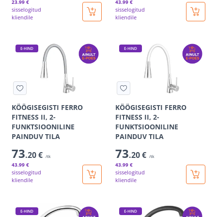
23
.99 €
43
.99 €
sisselogitud
sisselogitud
kliendile
kliendile
E-HIND
E-HIND
KÖÖGISEGISTI FERRO
KÖÖGISEGISTI FERRO
FITNESS II, 2-
FITNESS II, 2-
FUNKTSIOONILINE
FUNKTSIOONILINE
PAINDUV TILA
PAINDUV TILA
73
73
.20 €
.20 €
/tk
/tk
43
.99 €
43
.99 €
sisselogitud
sisselogitud
kliendile
kliendile
E-HIND
E-HIND