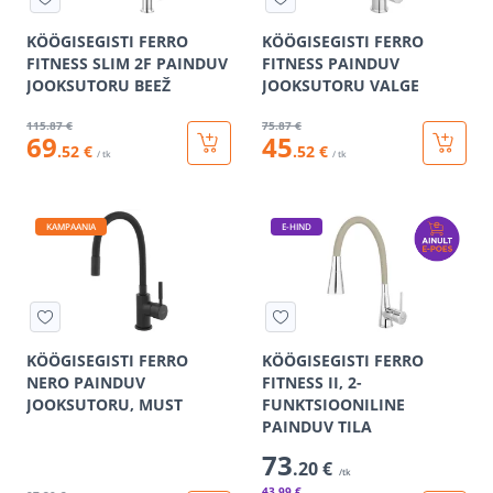
KÖÖGISEGISTI FERRO
KÖÖGISEGISTI FERRO
FITNESS SLIM 2F PAINDUV
FITNESS PAINDUV
JOOKSUTORU BEEŽ
JOOKSUTORU VALGE
115
.87 €
75
.87 €
69
45
.52 €
.52 €
/ tk
/ tk
KAMPAANIA
E-HIND
KÖÖGISEGISTI FERRO
KÖÖGISEGISTI FERRO
NERO PAINDUV
FITNESS II, 2-
JOOKSUTORU, MUST
FUNKTSIOONILINE
PAINDUV TILA
73
.20 €
/tk
43
.99 €