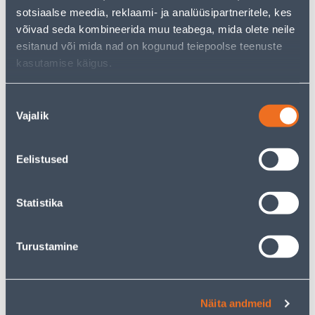
/ tk
/ tk
sotsiaalse meedia, reklaami- ja analüüsipartneritele, kes
võivad seda kombineerida muu teabega, mida olete neile
esitanud või mida nad on kogunud teiepoolse teenuste
E-HIND
kasutamise käigus.
Nõusoleku
Vajalik
valik
KÖÖGISEGISTI FERRO
KÖÖGISEGISTI FERRO
GUSSTO BGS4
RETRO NEW XD4, KROOM
Eelistused
VÄLJATÕMMATAV TILA
72
.29 €
KROOM
/tk
37
.99 €
60
sisselogitud
Statistika
.00 €
kliendile
/tk
Turustamine
E-HIND
E-HIND
Näita andmeid