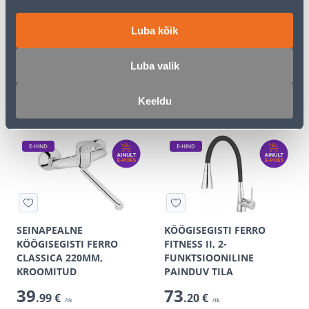
KÖÖGISEGISTI FERRO
KÖÖGISEGISTI FERRO
Luba kõik
FITNESS BFS4C, KROOM
CLASSICA, KROOMITUD
75
32
.89 €
.66 €
Luba valik
/tk
/tk
39
.99 €
19
.59 €
sisselogitud
sisselogitud
Keeldu
kliendile
kliendile
E-HIND
E-HIND
SEINAPEALNE
KÖÖGISEGISTI FERRO
KÖÖGISEGISTI FERRO
FITNESS II, 2-
CLASSICA 220MM,
FUNKTSIOONILINE
KROOMITUD
PAINDUV TILA
39
73
.99 €
.20 €
/tk
/tk