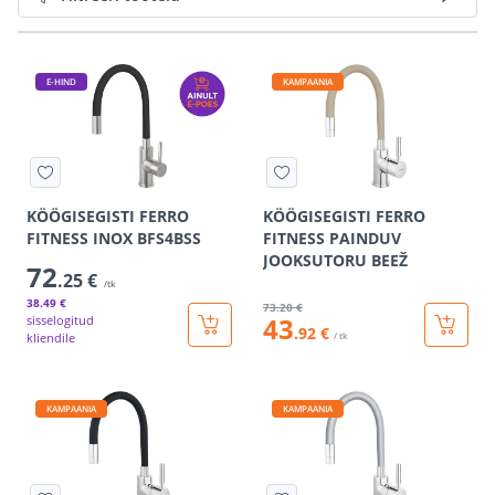
E-HIND
KAMPAANIA
KÖÖGISEGISTI FERRO
KÖÖGISEGISTI FERRO
FITNESS INOX BFS4BSS
FITNESS PAINDUV
JOOKSUTORU BEEŽ
72
.25 €
/tk
38
.49 €
73
.20 €
43
sisselogitud
.92 €
kliendile
/ tk
KAMPAANIA
KAMPAANIA