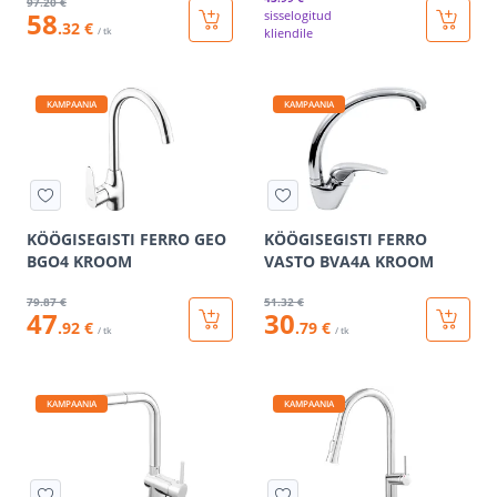
97
.20 €
58
sisselogitud
.32 €
/ tk
kliendile
KAMPAANIA
KAMPAANIA
KÖÖGISEGISTI FERRO GEO
KÖÖGISEGISTI FERRO
BGO4 KROOM
VASTO BVA4A KROOM
79
.87 €
51
.32 €
47
30
.92 €
.79 €
/ tk
/ tk
KAMPAANIA
KAMPAANIA