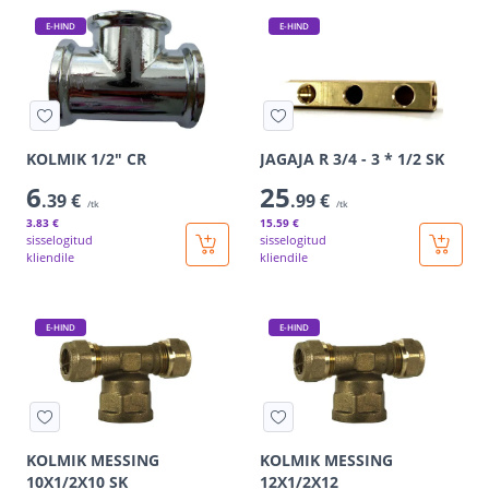
E-HIND
E-HIND
KOLMIK 1/2" CR
JAGAJA R 3/4 - 3 * 1/2 SK
6
25
.39 €
.99 €
/tk
/tk
3
.83 €
15
.59 €
sisselogitud
sisselogitud
kliendile
kliendile
E-HIND
E-HIND
KOLMIK MESSING
KOLMIK MESSING
10X1/2X10 SK
12X1/2X12