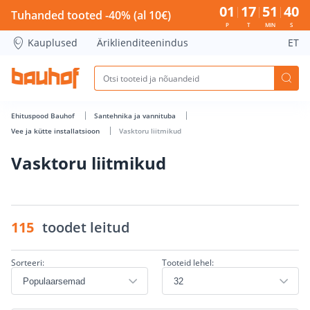
Vasktoru liitmikud - Bauhof has loaded
01
17
51
39
Tuhanded tooted -40% (al 10€)
P
T
MIN
S
Kauplused
Äriklienditeenindus
ET
Ehituspood Bauhof
Santehnika ja vannituba
Vee ja kütte installatsioon
Vasktoru liitmikud
Vasktoru liitmikud
115
toodet leitud
Sorteeri:
Tooteid lehel: