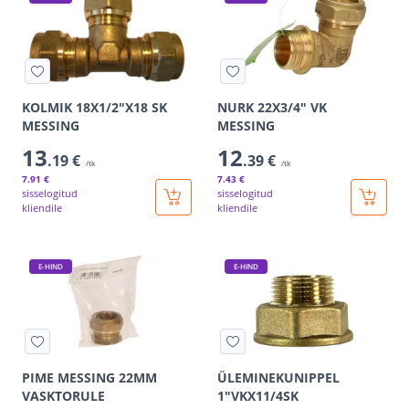
KOLMIK 18X1/2"X18 SK
NURK 22X3/4" VK
MESSING
MESSING
13
12
.19 €
.39 €
/tk
/tk
7
.91 €
7
.43 €
sisselogitud
sisselogitud
kliendile
kliendile
E-HIND
E-HIND
PIME MESSING 22MM
ÜLEMINEKUNIPPEL
VASKTORULE
1"VKX11/4SK