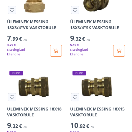
ÜLEMINEK MESSING
ÜLEMINEK MESSING
18X3/4"VK VASKTORULE
18X3/4"SK VASKTORULE
7
9
.99 €
.32 €
/tk
/tk
4
.79 €
5
.59 €
sisselogitud
sisselogitud
kliendile
kliendile
E-HIND
E-HIND
ÜLEMINEK MESSING 18X18
ÜLEMINEK MESSING 18X15
VASKTORULE
VASKTORULE
9
10
.32 €
.92 €
/tk
/tk