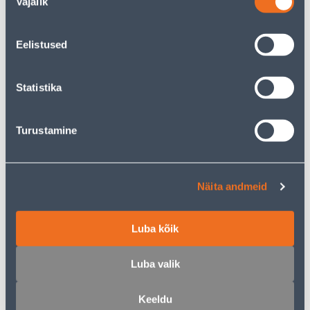
Vajalik
valik
2
.32 €
2
.87 €
sisselogitud
sisselogitud
kliendile
kliendile
Eelistused
E-HIND
E-HIND
Statistika
Turustamine
SURVERÕNGAS 18MM 5TK
SURVERÕNGAS 22MM 5TK
PAKIS
PAKIS
Näita andmeid
5
7
.99 €
.19 €
/tk
/tk
3
.59 €
4
.31 €
sisselogitud
sisselogitud
Luba kõik
kliendile
kliendile
Luba valik
E-HIND
E-HIND
Keeldu