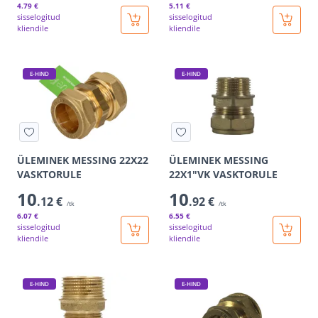
4
.79 €
5
.11 €
sisselogitud
sisselogitud
kliendile
kliendile
E-HIND
E-HIND
ÜLEMINEK MESSING 22X22
ÜLEMINEK MESSING
VASKTORULE
22X1"VK VASKTORULE
10
10
.12 €
.92 €
/tk
/tk
6
.07 €
6
.55 €
sisselogitud
sisselogitud
kliendile
kliendile
E-HIND
E-HIND