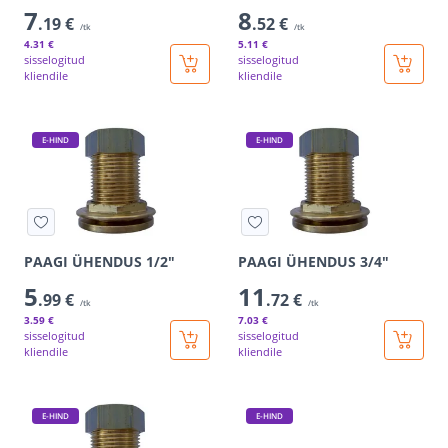
7
8
.19 €
.52 €
/tk
/tk
4
.31 €
5
.11 €
sisselogitud
sisselogitud
kliendile
kliendile
E-HIND
E-HIND
PAAGI ÜHENDUS 1/2"
PAAGI ÜHENDUS 3/4"
5
11
.99 €
.72 €
/tk
/tk
3
.59 €
7
.03 €
sisselogitud
sisselogitud
kliendile
kliendile
E-HIND
E-HIND