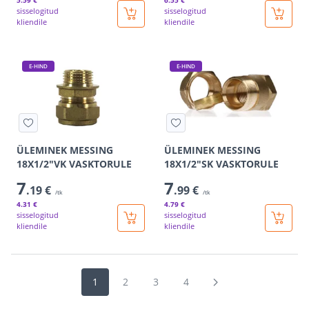
5
.59 €
6
.55 €
sisselogitud
sisselogitud
kliendile
kliendile
E-HIND
E-HIND
ÜLEMINEK MESSING
ÜLEMINEK MESSING
18X1/2"VK VASKTORULE
18X1/2"SK VASKTORULE
7
7
.19 €
.99 €
/tk
/tk
4
.31 €
4
.79 €
sisselogitud
sisselogitud
kliendile
kliendile
1
2
3
4