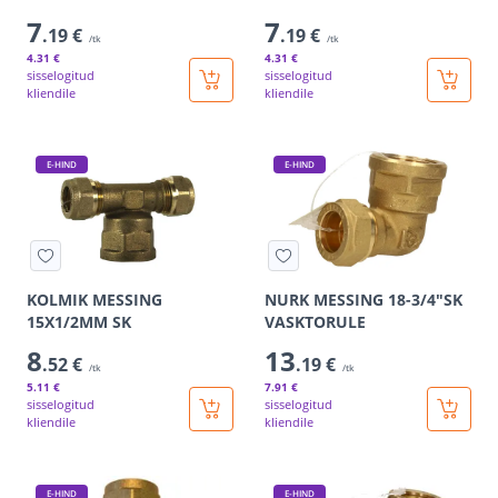
7
7
.19 €
.19 €
/tk
/tk
4
.31 €
4
.31 €
sisselogitud
sisselogitud
kliendile
kliendile
E-HIND
E-HIND
KOLMIK MESSING
NURK MESSING 18-3/4"SK
15X1/2MM SK
VASKTORULE
8
13
.52 €
.19 €
/tk
/tk
5
.11 €
7
.91 €
sisselogitud
sisselogitud
kliendile
kliendile
E-HIND
E-HIND