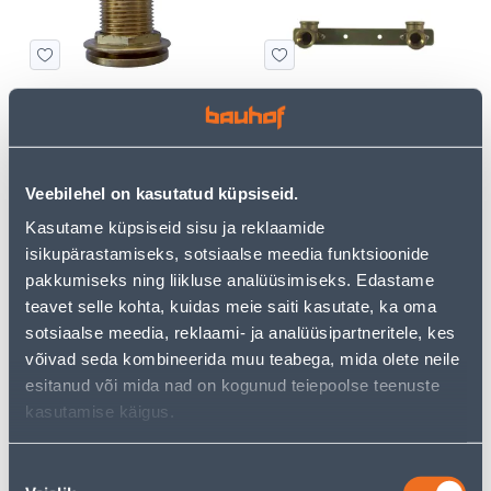
PAAGI ÜHENDUS 1"
SEGISTI KANNAD KMPL.
1/2X1/2X150MM
16
16
.92 €
.39 €
/tk
/tk
10
.15 €
9
.83 €
Veebilehel on kasutatud küpsiseid.
sisselogitud
sisselogitud
kliendile
kliendile
Kasutame küpsiseid sisu ja reklaamide
isikupärastamiseks, sotsiaalse meedia funktsioonide
pakkumiseks ning liikluse analüüsimiseks. Edastame
E-HIND
E-HIND
teavet selle kohta, kuidas meie saiti kasutate, ka oma
sotsiaalse meedia, reklaami- ja analüüsipartneritele, kes
võivad seda kombineerida muu teabega, mida olete neile
esitanud või mida nad on kogunud teiepoolse teenuste
kasutamise käigus.
SURVERÕNGAS 10MM 5TK
SURVERÕNGAS 12MM 5TK
PAKIS
PAKIS
Nõusoleku
3
4
.86 €
.79 €
/tk
/tk