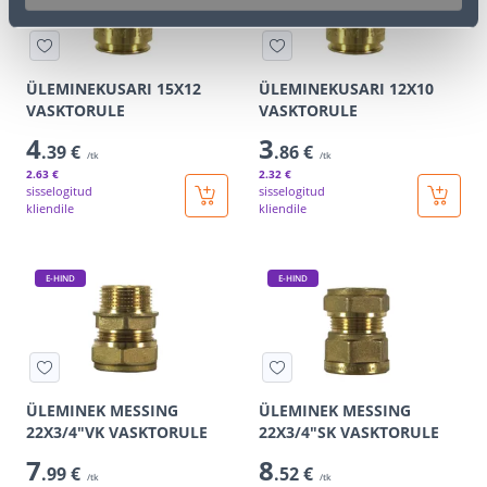
ÜLEMINEKUSARI 15X12
ÜLEMINEKUSARI 12X10
VASKTORULE
VASKTORULE
4
3
.39 €
.86 €
/tk
/tk
2
.63 €
2
.32 €
sisselogitud
sisselogitud
kliendile
kliendile
E-HIND
E-HIND
ÜLEMINEK MESSING
ÜLEMINEK MESSING
22X3/4"VK VASKTORULE
22X3/4"SK VASKTORULE
7
8
.99 €
.52 €
/tk
/tk