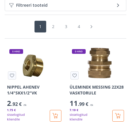
Filtreeri tooteid
1
2
3
4
E-HIND
E-HIND
NIPPEL AHENEV
ÜLEMINEK MESSING 22X28
1/4"SKX1/2"VK
VASKTORULE
2
11
.92 €
.99 €
/tk
/tk
1
.75 €
7
.19 €
sisselogitud
sisselogitud
kliendile
kliendile