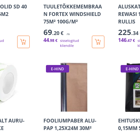
OLID SD 40
TUULETÕKKEMEMBRAA
ALUSKAT
5M2
N FORTEX WINDSHIELD
REWASI 1
75M² 100G/M²
RULLIS
69
225
.20 €
.34
/tk
44
146
.98 €
.47 €
tud
sisselogitud
s
kliendile
k
E-HIND
E-HIND
ALT AURU-
FOOLIUMPABER ALU-
EHITUSK
KE
PAP 1,25X24M 30M²
0,15MM 