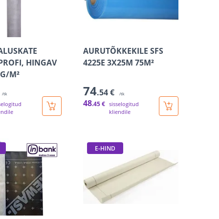
ALUSKATE
AURUTÕKKEKILE SFS
PROFI, HINGAV
4225E 3X25M 75M²
0G/M²
74
.54 €
/tk
/tk
48
.45 €
selogitud
sisselogitud
endile
kliendile
E-HIND