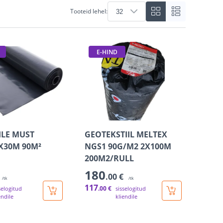
Tooteid lehel:
E-HIND
ILE MUST
GEOTEKSTIIL MELTEX
X30M 90M²
NGS1 90G/M2 2X100M
200M2/RULL
180
.00 €
/tk
/tk
117
.00 €
selogitud
sisselogitud
endile
kliendile