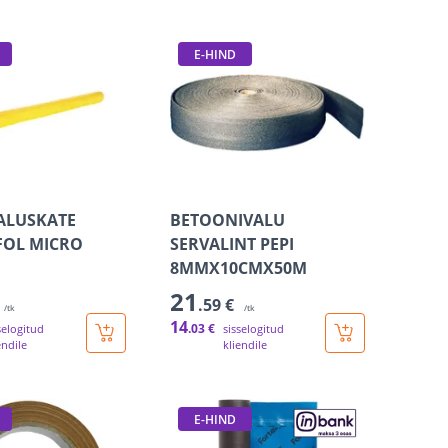
E-HIND
ALUSKATE
BETOONIVALU
FOL MICRO
SERVALINT PEPI
8MMX10CMX50M
21
.59 €
/tk
/tk
14
.03 €
selogitud
sisselogitud
endile
kliendile
E-HIND