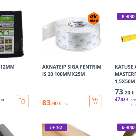
E-HIND
0,12MM
AKNATEIP SIGA FENTRIM
KATUSE 
IS 20 100MMX25M
MASTER
1,5X50M
73
.20 €
47
.58 €
tud
83
sis
.90 €
kli
/tk
E-HIND
E-HIND