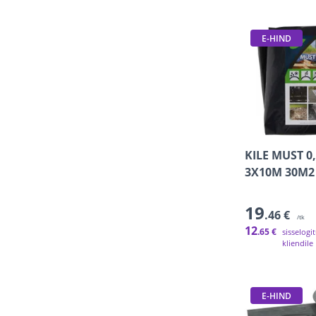
E-HIND
KILE MUST 
3X10M 30M2
19
.46 €
/tk
12
.65 €
sisselogi
kliendile
E-HIND