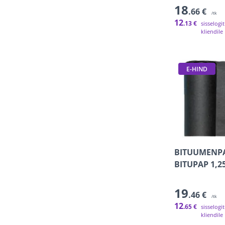
18
.66 €
/tk
12
.13 €
sisselogi
kliendile
E-HIND
BITUUMENP
BITUPAP 1,2
19
.46 €
/tk
12
.65 €
sisselogi
kliendile