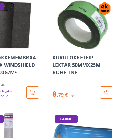
ÕKKEMEMBRAA
AURUTÕKKETEIP
X WINDSHIELD
LEKTAR 50MMX25M
100G/M²
ROHELINE
/tk
selogitud
8
.79 €
endile
/tk
E-HIND