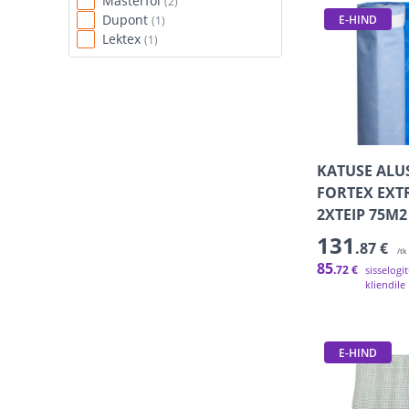
Masterfol
(2)
Dupont
E-HIND
(1)
Lektex
(1)
KATUSE ALU
FORTEX EXT
2XTEIP 75M2
131
.87 €
/tk
85
.72 €
sisselogi
kliendile
E-HIND