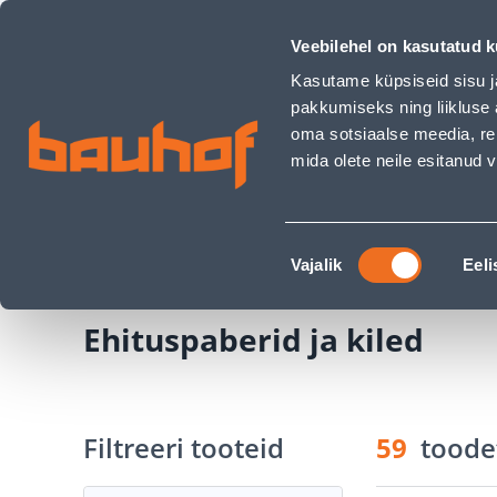
Ehituspaberid ja kiled - Bauhof has loaded
Kauplused
Äriklienditeenindus
Klienditeeni
Veebilehel on kasutatud k
Kasutame küpsiseid sisu j
pakkumiseks ning liikluse 
oma sotsiaalse meedia, re
mida olete neile esitanud
TOOTED
KAMPAANIAD
Nõusoleku
Ehituspood Bauhof
Üldehitus
Isolatsiooni
Vajalik
Eeli
valik
Ehituspaberid ja kiled
Filtreeri tooteid
59
toode