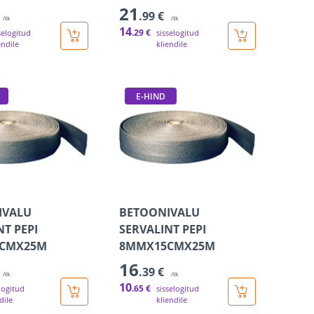
21
.99 €
/tk
/tk
14
.29 €
selogitud
sisselogitud
endile
kliendile
E-HIND
IVALU
BETOONIVALU
NT PEPI
SERVALINT PEPI
CMX25M
8MMX15CMX25M
16
.39 €
/tk
/tk
10
.65 €
logitud
sisselogitud
dile
kliendile