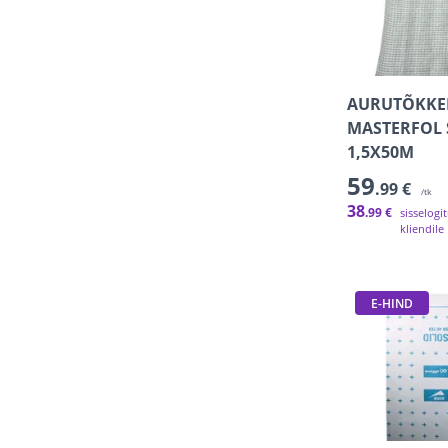
AURUTÕKKE
MASTERFOL 
1,5X50M
59
.99 €
/tk
38
.99 €
sisselogi
kliendile
E-HIND