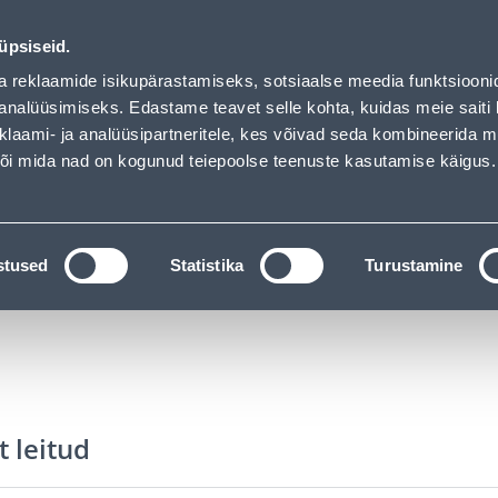
ndus
Teenused
Karjäärileht
üpsiseid.
a reklaamide isikupärastamiseks, sotsiaalse meedia funktsiooni
OTSI
Logi
analüüsimiseks. Edastame teavet selle kohta, kuidas meie saiti 
klaami- ja analüüsipartneritele, kes võivad seda kombineerida 
 või mida nad on kogunud teiepoolse teenuste kasutamise käigus.
KATALOOGID
TÖÖRIISTALAENUTUS
J
materjalid
Ehituspaberid ja kiled
stused
Statistika
Turustamine
t leitud