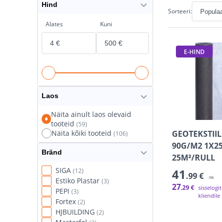
Hind
Sorteeri:
Alates
Kuni
E-HIND
Laos
Näita ainult laos olevaid
tooteid
(59)
GEOTEKSTII
Näita kõiki tooteid
(106)
90G/M2 1X2
Bränd
25M²/RULL
SIGA
41
(12)
.99 €
/tk
Estiko Plastar
(3)
27
.29 €
sisselogi
PEPI
(3)
kliendile
Fortex
(2)
HJBUILDING
(2)