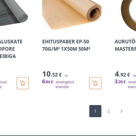
 ALUSKATE
EHITUSPABER EP-50
AURUTÕK
OPORE
70G/M² 1X50M 50M²
MASTER
EIBIGA
10
4
.52 €
.92 €
/tk
/t
6
3
.84 €
.20 €
gitud
sisselogitud
sisse
le
kliendile
klien
1
2