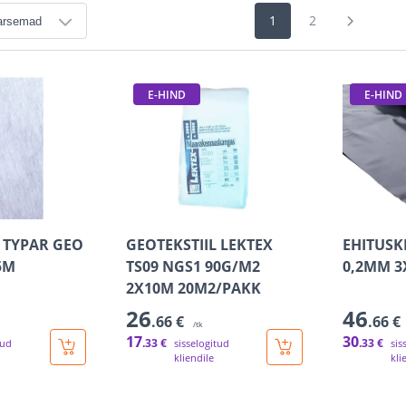
1
2
E-HIND
E-HIND
L TYPAR GEO
GEOTEKSTIIL LEKTEX
EHITUSK
5M
TS09 NGS1 90G/M2
0,2MM 3
2X10M 20M2/PAKK
26
46
.66 €
.66 €
/tk
17
30
.33 €
.33 €
tud
sisselogitud
sis
kliendile
kli