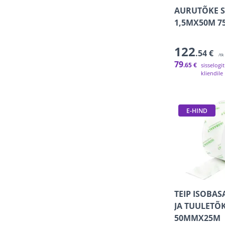
AURUTÕKE S
1,5MX50M 7
122
.54 €
/tk
79
.65 €
sisselogi
kliendile
E-HIND
TEIP ISOBAS
JA TUULETÕ
50MMX25M