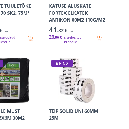
E TUULETÕKE
KATUSE ALUSKATE
70 SK2, 75M²
FORTEX ELKATEK
ANTIKON 60M2 110G/M2
41
 €
.32 €
/tk
/tk
26
.86 €
isselogitud
sisselogitud
liendile
kliendile
E-HIND
ILE MUST
TEIP SOLID UNI 60MM
5X6M 30M2
25M