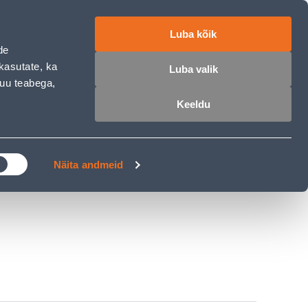
ET
RU
EN
Luba kõik
de
 sisse
Ostunimekiri
Ostukorv
kasutate, ka
Luba valik
muu teabega,
Keeldu
ÄRELMAKS
MEISTRIKLUBI
BLOGI
Näita andmeid