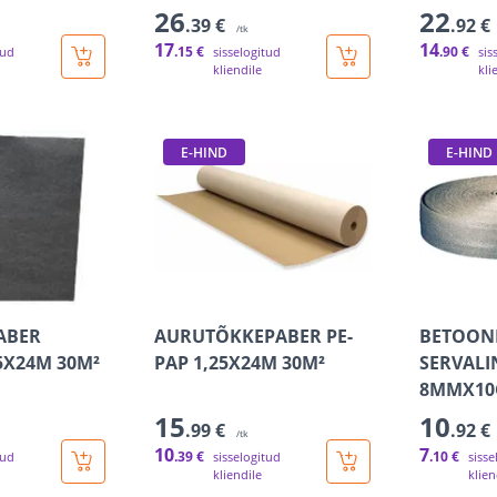
26
22
.39 €
.92 €
/tk
17
14
.15 €
.90 €
tud
sisselogitud
sis
kliendile
kli
E-HIND
E-HIND
ABER
AURUTÕKKEPABER PE-
BETOON
5X24M 30M²
PAP 1,25X24M 30M²
SERVALI
8MMX10
15
10
.99 €
.92 €
/tk
10
7
.39 €
.10 €
tud
sisselogitud
sisse
kliendile
klien