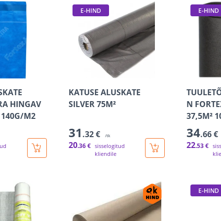
E-HIND
E-HIND
SKATE
KATUSE ALUSKATE
TUULET
RA HINGAV
SILVER 75M²
N FORTE
 140G/M2
37,5M² 
31
34
.32 €
.66 €
/tk
20
22
.36 €
.53 €
tud
sisselogitud
sis
kliendile
kli
E-HIND