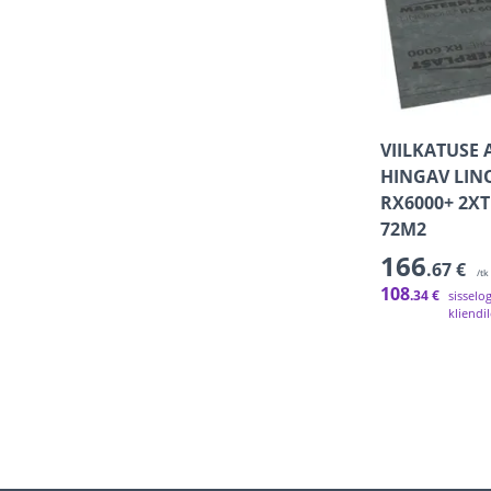
VIILKATUSE
HINGAV LIN
RX6000+ 2XT
72M2
166
.67 €
/tk
108
.34 €
sisselo
kliendi