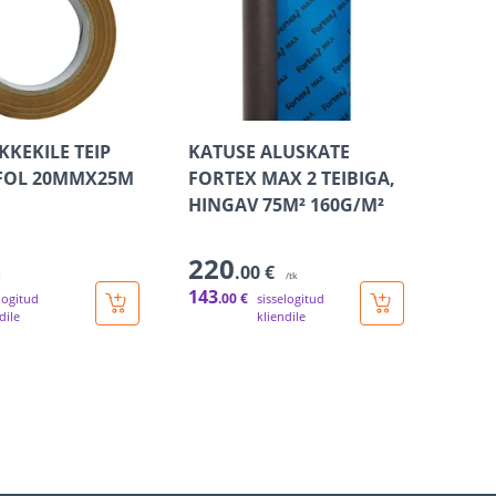
KEKILE TEIP
KATUSE ALUSKATE
FOL 20MMX25M
FORTEX MAX 2 TEIBIGA,
HINGAV 75M² 160G/M²
220
.00 €
k
/tk
143
.00 €
logitud
sisselogitud
dile
kliendile