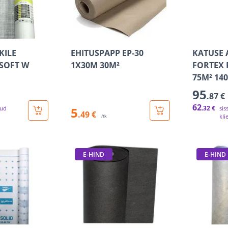
KILE
EHITUSPAPP EP-30
KATUSE 
SOFT W
1X30M 30M²
FORTEX 
75M² 14
95
.87 €
62
.32 €
tud
5
sis
.49 €
kli
/tk
E-HIND
E-HIND