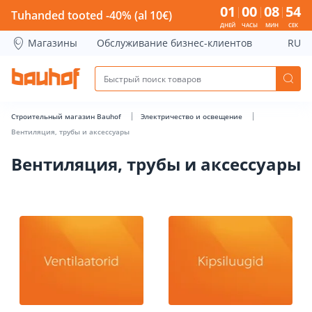
Вентиляция, трубы и аксессуары - Bauhof has loaded
01
00
08
53
Tuhanded tooted -40% (al 10€)
ДНЕЙ
ЧАСЫ
МИН
СЕК
Магазины
Обслуживание бизнес-клиентов
RU
Строительный магазин Bauhof
Электричество и освещение
Вентиляция, трубы и аксессуары
Вентиляция, трубы и аксессуары