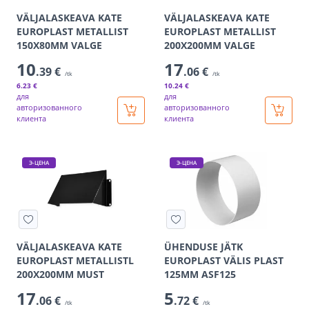
VÄLJALASKEAVA KATE
VÄLJALASKEAVA KATE
EUROPLAST METALLIST
EUROPLAST METALLIST
150X80MM VALGE
200X200MM VALGE
10
17
.39 €
.06 €
/tk
/tk
6
.23 €
10
.24 €
для
для
авторизованного
авторизованного
клиента
клиента
Э-ЦЕНА
Э-ЦЕНА
VÄLJALASKEAVA KATE
ÜHENDUSE JÄTK
EUROPLAST METALLISTL
EUROPLAST VÄLIS PLAST
200X200MM MUST
125MM ASF125
17
5
.06 €
.72 €
/tk
/tk