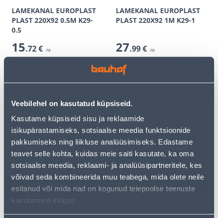
LAMEKANAL EUROPLAST
LAMEKANAL EUROPLAST
PLAST 220X92 0.5M K29-
PLAST 220X92 1M K29-1
0.5
15
27
.72 €
.99 €
/tk
/tk
9
.43 €
16
.79 €
для
для
авторизованного
авторизованного
клиента
клиента
Veebilehel on kasutatud küpsiseid.
Э-ЦЕНА
Э-ЦЕНА
Kasutame küpsiseid sisu ja reklaamide
isikupärastamiseks, sotsiaalse meedia funktsioonide
pakkumiseks ning liikluse analüüsimiseks. Edastame
teavet selle kohta, kuidas meie saiti kasutate, ka oma
sotsiaalse meedia, reklaami- ja analüüsipartneritele, kes
PÕLV EUROPLAST
PÕLV EUROPLAST
võivad seda kombineerida muu teabega, mida olete neile
EELISOLEERITUD
EELISOLEERITUD
esitanud või mida nad on kogunud teiepoolse teenuste
METALLIST 45°- Ø100MM
METALLIST 45°- Ø125MM
kasutamise käigus.
21
23
.32 €
.99 €
/tk
/tk