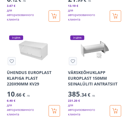
.12 €
.99 €
/tk
/tk
3
.67 €
13
.19 €
для
для
авторизованного
авторизованного
клиента
клиента
Э-ЦЕНА
Э-ЦЕНА
ÜHENDUS EUROPLAST
VÄRSKEÕHUKLAPP
KLAPIGA PLAST
EUROPLAST 150MM
220X90MM KV29
SEINALÜLITI ANTRATSIIT
10
385
.66 €
.34 €
/tk
/tk
6
.40 €
231
.20 €
для
для
авторизованного
авторизованного
клиента
клиента