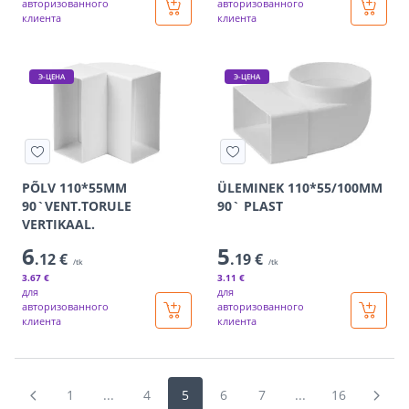
авторизованного
авторизованного
клиента
клиента
Э-ЦЕНА
Э-ЦЕНА
PÕLV 110*55MM
ÜLEMINEK 110*55/100MM
90`VENT.TORULE
90` PLAST
VERTIKAAL.
6
5
.12 €
.19 €
/tk
/tk
3
.67 €
3
.11 €
для
для
авторизованного
авторизованного
клиента
клиента
1
...
4
5
6
7
...
16