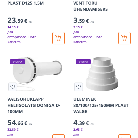
PLAST D125 1,5M
VENT.TORU
ÜHENDAMISEKS
23
3
.59 €
.59 €
/tk
/tk
14
.15 €
2
.15 €
для
для
авторизованного
авторизованного
клиента
клиента
Э-ЦЕНА
Э-ЦЕНА
VÄLISÕHUKLAPP
ÜLEMINEK
HELIISOLATSIOONIGA D-
80/100/125/150MM PLAST
100MM
VALGE
54
4
.66 €
.39 €
/tk
/tk
32
.80 €
2
.63 €
для
для