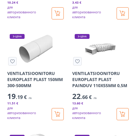
10
.24 €
3
.43 €
для
для
авторизованного
авторизованного
клиента
клиента
Э-ЦЕНА
Э-ЦЕНА
VENTILATSIOONITORU
VENTILATSIOONITORU
EUROPLAST PLAST 150MM
EUROPLAST PLAST
300-500MM
PAINDUV 110X55MM 0,5M
19
22
.19 €
.66 €
/tk
/tk
11
.51 €
13
.60 €
для
для
авторизованного
авторизованного
клиента
клиента