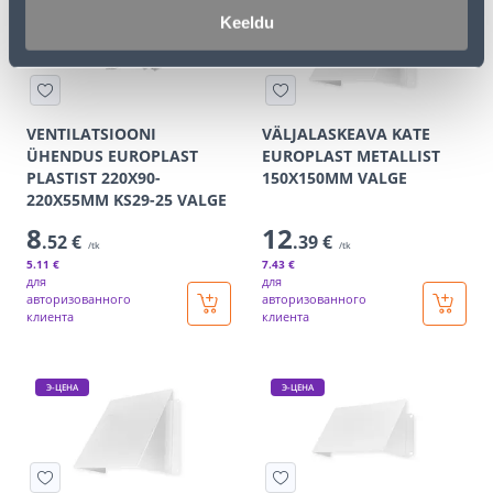
Keeldu
VENTILATSIOONI
VÄLJALASKEAVA KATE
ÜHENDUS EUROPLAST
EUROPLAST METALLIST
PLASTIST 220X90-
150X150MM VALGE
220X55MM KS29-25 VALGE
8
12
.52 €
.39 €
/tk
/tk
5
.11 €
7
.43 €
для
для
авторизованного
авторизованного
клиента
клиента
Э-ЦЕНА
Э-ЦЕНА