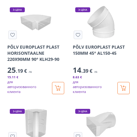
Э-ЦЕНА
Э-ЦЕНА
PÕLV EUROPLAST PLAST
PÕLV EUROPLAST PLAST
HORISONTAALNE
150MM 45° AL150-45
220X90MM 90° KLH29-90
25
14
.19 €
.39 €
/tk
/tk
15
.11 €
8
.63 €
для
для
авторизованного
авторизованного
клиента
клиента
Э-ЦЕНА
Э-ЦЕНА