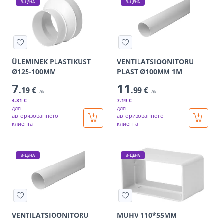
Э-ЦЕНА
Э-ЦЕНА
ÜLEMINEK PLASTIKUST
VENTILATSIOONITORU
Ø125-100MM
PLAST Ø100MM 1M
7
11
.19 €
.99 €
/tk
/tk
4
.31 €
7
.19 €
для
для
авторизованного
авторизованного
клиента
клиента
Э-ЦЕНА
Э-ЦЕНА
VENTILATSIOONITORU
MUHV 110*55MM