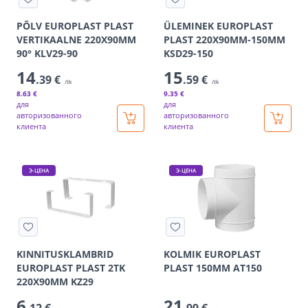
PÕLV EUROPLAST PLAST
ÜLEMINEK EUROPLAST
VERTIKAALNE 220X90MM
PLAST 220X90MM-150MM
90° KLV29-90
KSD29-150
14
15
.39 €
.59 €
/tk
/tk
8
.63 €
9
.35 €
для
для
авторизованного
авторизованного
клиента
клиента
Э-ЦЕНА
Э-ЦЕНА
KINNITUSKLAMBRID
KOLMIK EUROPLAST
EUROPLAST PLAST 2TK
PLAST 150MM AT150
220X90MM KZ29
6
21