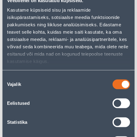
Veebilehel on kasutatud küpsiseid.
AVOCADO 160, VASAK
RAVAK AVOCADO
Kasutame küpsiseid sisu ja reklaamide
176
23
.00 €
.00 €
isikupärastamiseks, sotsiaalse meedia funktsioonide
/ tk
/ tk
pakkumiseks ning liikluse analüüsimiseks. Edastame
teavet selle kohta, kuidas meie saiti kasutate, ka oma
КАМПАНИЯ
КАМПАНИЯ
sotsiaalse meedia, reklaami- ja analüüsipartneritele, kes
võivad seda kombineerida muu teabega, mida olete neile
esitanud või mida nad on kogunud teiepoolse teenuste
kasutamise käigus.
VANNI ESIPANEEL RAVAK
VANNISEIN RAVAK VS2
Nõusoleku
180 U
105X140CM VALGE, RAIN
Vajalik
valik
KLAAS
133
129
.00 €
.00 €
/ tk
/ tk
Eelistused
Statistika
Э-ЦЕНА
КАМПАНИЯ