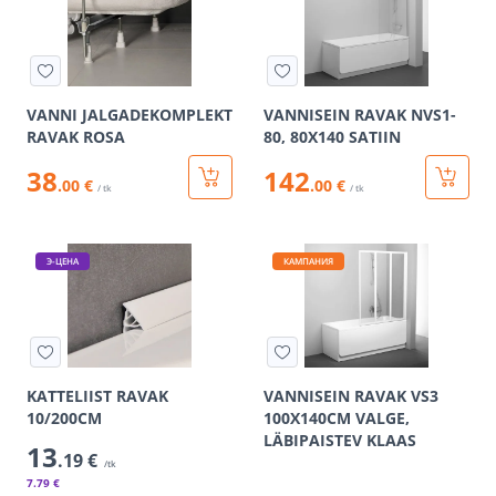
VANNI JALGADEKOMPLEKT
VANNISEIN RAVAK NVS1-
RAVAK ROSA
80, 80X140 SATIIN
38
142
.00 €
.00 €
/ tk
/ tk
Э-ЦЕНА
КАМПАНИЯ
KATTELIIST RAVAK
VANNISEIN RAVAK VS3
10/200CM
100X140CM VALGE,
LÄBIPAISTEV KLAAS
13
.19 €
/tk
7
.79 €