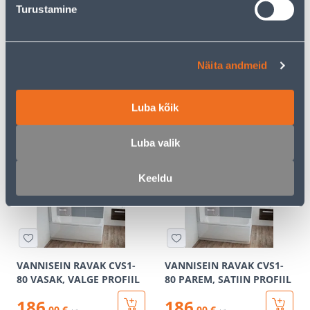
Turustamine
KATTELIIST RAVAK 11/2000
VANNI ESIPANEEL RAVAK
VALGE
A CHROME 170
Näita andmeid
11
.19 €
/tk
6
.69 €
Luba kõik
для
133
авторизованного
.00 €
клиента
/ tk
Luba valik
Keeldu
КАМПАНИЯ
КАМПАНИЯ
VANNISEIN RAVAK CVS1-
VANNISEIN RAVAK CVS1-
80 VASAK, VALGE PROFIIL
80 PAREM, SATIIN PROFIIL
186
186
.00 €
.00 €