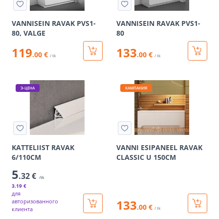
VANNISEIN RAVAK PVS1-
VANNISEIN RAVAK PVS1-
80, VALGE
80
119
133
.00 €
.00 €
/ tk
/ tk
Э-ЦЕНА
КАМПАНИЯ
KATTELIIST RAVAK
VANNI ESIPANEEL RAVAK
6/110CM
CLASSIC U 150CM
5
.32 €
/tk
3
.19 €
для
133
авторизованного
.00 €
клиента
/ tk