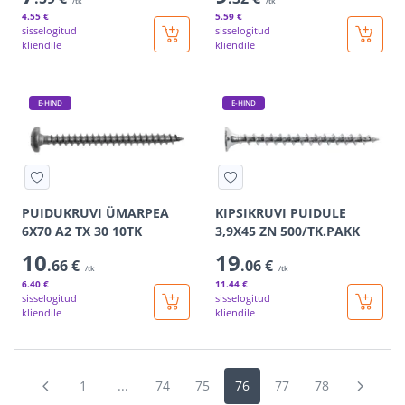
/tk
/tk
4
.55 €
5
.59 €
sisselogitud
sisselogitud
kliendile
kliendile
E-HIND
E-HIND
PUIDUKRUVI ÜMARPEA
KIPSIKRUVI PUIDULE
6X70 A2 TX 30 10TK
3,9X45 ZN 500/TK.PAKK
10
19
.66 €
.06 €
/tk
/tk
6
.40 €
11
.44 €
sisselogitud
sisselogitud
kliendile
kliendile
1
...
74
75
76
77
78