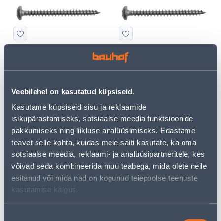
PUIDUKRUVI ÜMARPEA
PUIDUKRUVI ÜMARPEA
4X30 A2 TX 20 50TK
4X40 A2 TX 20 25TK
10
6
.12 €
.66 €
/tk
/tk
Veebilehel on kasutatud küpsiseid.
6
.07 €
4
.00 €
sisselogitud
sisselogitud
Kasutame küpsiseid sisu ja reklaamide
kliendile
kliendile
isikupärastamiseks, sotsiaalse meedia funktsioonide
pakkumiseks ning liikluse analüüsimiseks. Edastame
E-HIND
E-HIND
teavet selle kohta, kuidas meie saiti kasutate, ka oma
sotsiaalse meedia, reklaami- ja analüüsipartneritele, kes
võivad seda kombineerida muu teabega, mida olete neile
esitanud või mida nad on kogunud teiepoolse teenuste
kasutamise käigus.
PUIDUKRUVI ÜMARPEA
PUIDUKRUVI ÜMARPEA
4X50 A2 TX 20 25TK
4X60 A2 TX 20 10TK
Nõusoleku