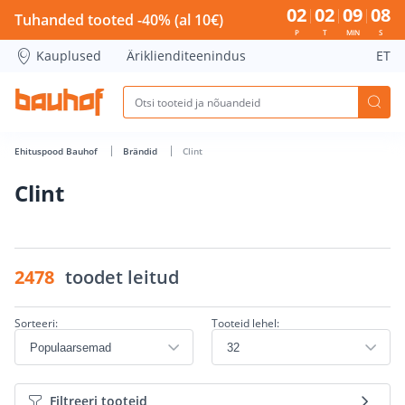
02
02
09
08
Tuhanded tooted -40% (al 10€)
P
T
MIN
S
Kauplused
Äriklienditeenindus
ET
Ehituspood Bauhof
Brändid
Clint
Clint
2478
toodet leitud
Sorteeri:
Tooteid lehel:
Filtreeri tooteid