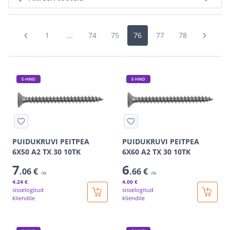
1
...
74
75
76
77
78
E-HIND
E-HIND
PUIDUKRUVI PEITPEA
PUIDUKRUVI PEITPEA
6X50 A2 TX 30 10TK
6X60 A2 TX 30 10TK
7
6
.06 €
.66 €
/tk
/tk
4
.24 €
4
.00 €
sisselogitud
sisselogitud
kliendile
kliendile