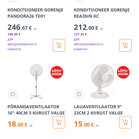
KONDITSIONEER GORENJE
KONDITSIONEER GORENJE
PANDORA26 TE01
REA35IN KC
246
212
.67 €
.00 €
/tk
/tk
148
.00 €
127
.20 €
для
для
авторизованного
авторизованного
клиента
клиента
PÕRANDAVENTILAATOR
LAUAVENTILAATOR 9"
16" 40CM 3 KIIRUST VALGE
23CM 2 KIIRUST VALGE
18
15
.00 €
.00 €
/tk
/tk