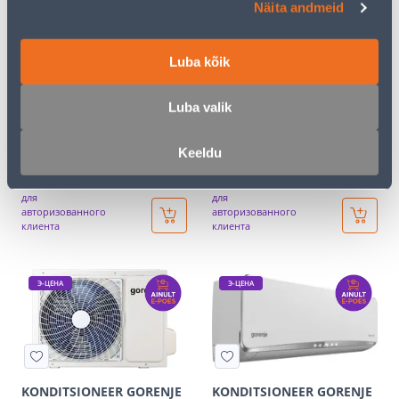
Näita andmeid
Э-ЦЕНА
Э-ЦЕНА
Luba kõik
Luba valik
KONDITSIONEER GORENJE
KONDITSIONEER GORENJE
PANDORA35 TE01
TITAN26 CJ
Keeldu
532
585
.00 €
.34 €
/tk
/tk
319
.20 €
351
.20 €
для
для
авторизованного
авторизованного
клиента
клиента
Э-ЦЕНА
Э-ЦЕНА
KONDITSIONEER GORENJE
KONDITSIONEER GORENJE