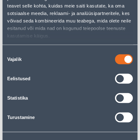
492
.00 €
/tk
teavet selle kohta, kuidas meie saiti kasutate, ka oma
295
.20 €
sotsiaalse meedia, reklaami- ja analüüsipartneritele, kes
для
14
.66 €
6
авторизованного
võivad seda kombineerida muu teabega, mida olete neile
.99 €
клиента
/ tk
esitanud või mida nad on kogunud teiepoolse teenuste
kasutamise käigus.
КАМПАНИЯ
Э-ЦЕНА
Nõusoleku
Vajalik
valik
Eelistused
LAUAVENTILAATOR 12''
KONDITSIONEER GORENJE
40W
PANDORA26 TE01
492
Statistika
.00 €
/tk
295
.20 €
для
53
.32 €
24
авторизованного
Turustamine
.99 €
/ tk
клиента