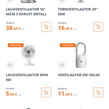
LAUAVENTILAATOR 16"
TORNVENTILAATOR 29''
40CM 3 KIIRUST METALL
50W
79
.87 €
34
.66 €
38
16
.99 €
.99 €
/ tk
/ tk
КАМПАНИЯ
КАМПАНИЯ
LAUAVENTILAATOR MINI
VENTILAATOR 5W VALGE
5W
12
.52 €
26
.66 €
5
11
.99 €
.99 €
/ tk
/ tk