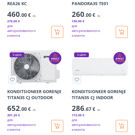
REA26 KC
PANDORA35 TE01
460
260
.00 €
.00 €
/tk
/tk
276
.00 €
156
.00 €
для
для
авторизованного
авторизованного
клиента
клиента
Э-ЦЕНА
Э-ЦЕНА
KONDITSIONEER GORENJE
KONDITSIONEER GORENJE
TITAN35 CJ OUTDOOR
TITAN35 CJ INDOOR
652
286
.00 €
.67 €
/tk
/tk
391
.20 €
172
.00 €
для
для
авторизованного
авторизованного
клиента
клиента