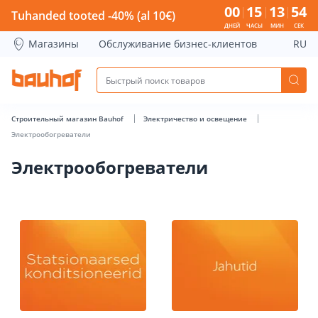
Электрообогреватели - Bauhof has loaded
00
15
13
53
Tuhanded tooted -40% (al 10€)
ДНЕЙ
ЧАСЫ
МИН
СЕК
Магазины
Обслуживание бизнес-клиентов
RU
Строительный магазин Bauhof
Электричество и освещение
Электрообогреватели
Электрообогреватели