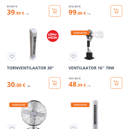
87
.87 €
212
.00 €
39
99
.99 €
.00 €
/ tk
/ tk
КАМПАНИЯ
TORNVENTILAATOR 30"
VENTILAATOR 16'' 70W
101
.20 €
48
30
.00 €
.99 €
/ tk
/tk
КАМПАНИЯ
КАМПАНИЯ