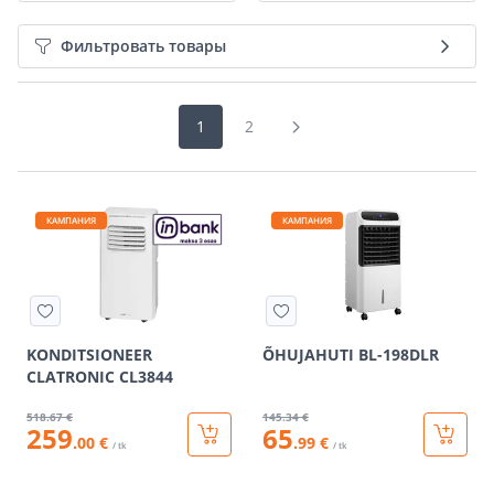
Фильтровать товары
1
2
КАМПАНИЯ
КАМПАНИЯ
KONDITSIONEER
ÕHUJAHUTI BL-198DLR
CLATRONIC CL3844
518
.67 €
145
.34 €
259
65
.00 €
.99 €
/ tk
/ tk