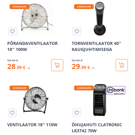
КАМПАНИЯ
КАМПАНИЯ
PÕRANDAVENTILAATOR
TORNVENTILAATOR 40''
18'' 100W
KAUGJUHTIMISEGA
58
.66 €
66
.66 €
28
29
.99 €
.99 €
/ tk
/ tk
КАМПАНИЯ
КАМПАНИЯ
VENTILAATOR 18'' 110W
ÕHUJAHUTI CLATRONIC
LK3742 70W