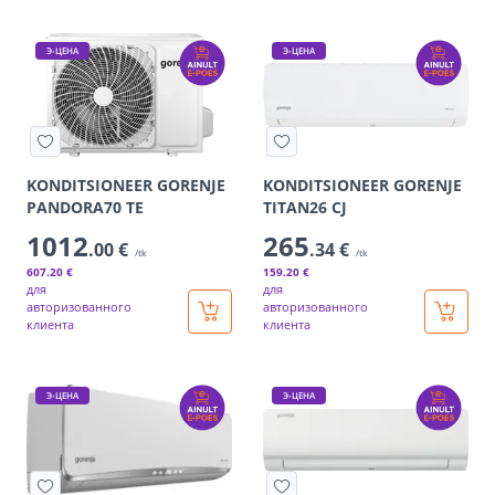
Э-ЦЕНА
Э-ЦЕНА
KONDITSIONEER GORENJE
KONDITSIONEER GORENJE
PANDORA70 TE
TITAN26 CJ
1012
265
.00 €
.34 €
/tk
/tk
607
.20 €
159
.20 €
для
для
авторизованного
авторизованного
клиента
клиента
Э-ЦЕНА
Э-ЦЕНА