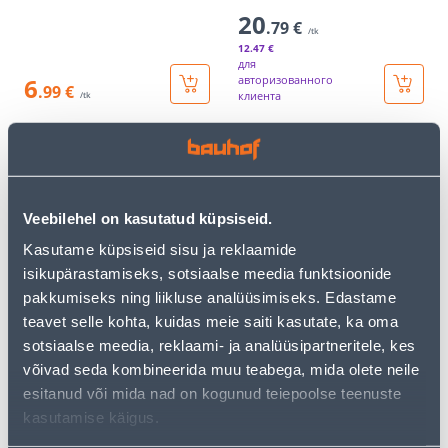
20
.79 €
/tk
12
.47 €
для
6
авторизованного
.99 €
клиента
/tk
Э-ЦЕНА
Э-ЦЕНА
Veebilehel on kasutatud küpsiseid.
Kasutame küpsiseid sisu ja reklaamide
isikupärastamiseks, sotsiaalse meedia funktsioonide
VENT.REST 130*300 HALL
VENT.REST 250*170 HALL
pakkumiseks ning liikluse analüüsimiseks. Edastame
PLAST
PLASTIK
teavet selle kohta, kuidas meie saiti kasutate, ka oma
6
6
.39 €
.66 €
sotsiaalse meedia, reklaami- ja analüüsipartneritele, kes
/tk
/tk
3
.83 €
4
.00 €
võivad seda kombineerida muu teabega, mida olete neile
для
для
авторизованного
авторизованного
esitanud või mida nad on kogunud teiepoolse teenuste
клиента
клиента
kasutamise käigus.