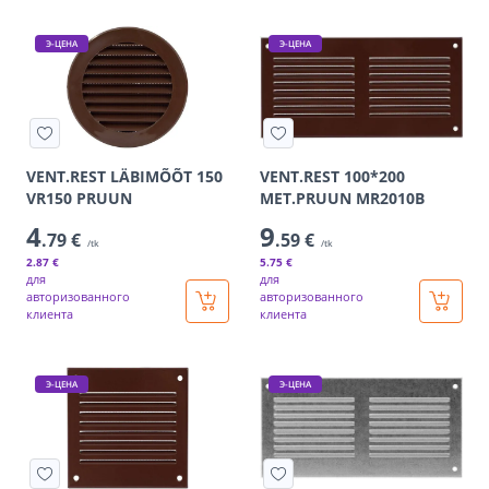
Э-ЦЕНА
Э-ЦЕНА
VENT.REST LÄBIMÕÕT 150
VENT.REST 100*200
VR150 PRUUN
MET.PRUUN MR2010B
4
9
.79 €
.59 €
/tk
/tk
2
.87 €
5
.75 €
для
для
авторизованного
авторизованного
клиента
клиента
Э-ЦЕНА
Э-ЦЕНА