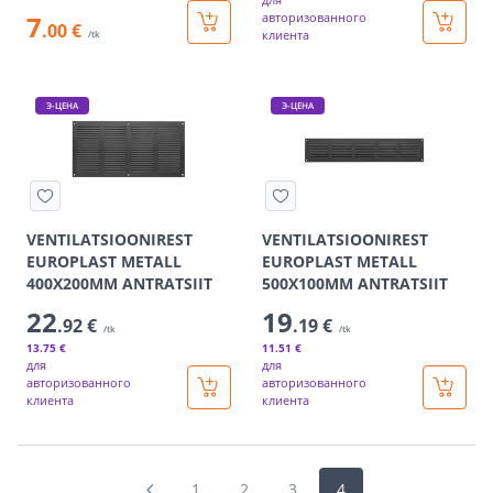
7
авторизованного
.00 €
клиента
/tk
Э-ЦЕНА
Э-ЦЕНА
VENTILATSIOONIREST
VENTILATSIOONIREST
EUROPLAST METALL
EUROPLAST METALL
400X200MM ANTRATSIIT
500X100MM ANTRATSIIT
22
19
.92 €
.19 €
/tk
/tk
13
.75 €
11
.51 €
для
для
авторизованного
авторизованного
клиента
клиента
1
2
3
4