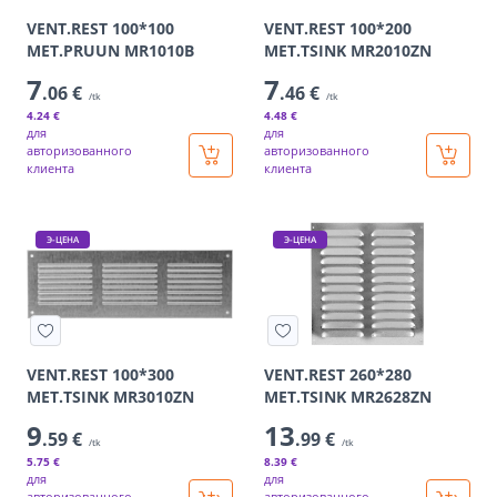
VENT.REST 100*100
VENT.REST 100*200
MET.PRUUN MR1010B
MET.TSINK MR2010ZN
7
7
.06 €
.46 €
/tk
/tk
4
.24 €
4
.48 €
для
для
авторизованного
авторизованного
клиента
клиента
Э-ЦЕНА
Э-ЦЕНА
VENT.REST 100*300
VENT.REST 260*280
MET.TSINK MR3010ZN
MET.TSINK MR2628ZN
9
13
.59 €
.99 €
/tk
/tk
5
.75 €
8
.39 €
для
для
авторизованного
авторизованного