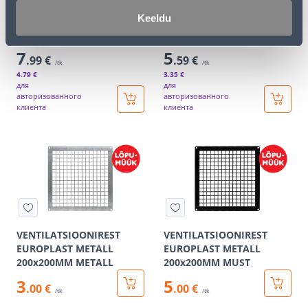
VENT.REST
VENTILATSIOONIREST
Keeldu
250X180+ADAPTER D120-
EUROPLAST METALL
125
150x150MM METALL
7
5
.99 €
.59 €
/tk
/tk
4
.79 €
3
.35 €
для
для
авторизованного
авторизованного
клиента
клиента
VENTILATSIOONIREST
VENTILATSIOONIREST
EUROPLAST METALL
EUROPLAST METALL
200x200MM METALL
200x200MM MUST
3
5
.00 €
.00 €
/tk
/tk