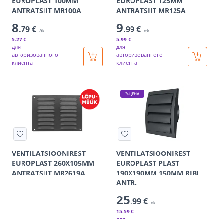
EUROPLAST 100MM
EUROPLAST 125MM
ANTRATSIIT MR100A
ANTRATSIIT MR125A
8
9
.79 €
.99 €
/tk
/tk
5
.27 €
5
.99 €
для
для
авторизованного
авторизованного
клиента
клиента
Э-ЦЕНА
VENTILATSIOONIREST
VENTILATSIOONIREST
EUROPLAST 260X105MM
EUROPLAST PLAST
ANTRATSIIT MR2619A
190X190MM 150MM RIBI
ANTR.
25
.99 €
/tk
15
.59 €
для