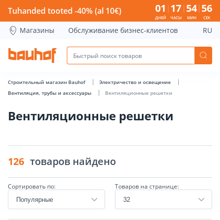
Вентиляционные решетки - Bauhof has loaded
01
17
54
56
Tuhanded tooted -40% (al 10€)
ДНЕЙ
ЧАСЫ
МИН
СЕК
Магазины
Обслуживание бизнес-клиентов
RU
Строительный магазин Bauhof
Электричество и освещение
Вентиляция, трубы и аксессуары
Вентиляционные решетки
Вентиляционные решетки
126
товаров найдено
Сортировать по:
Товаров на странице: