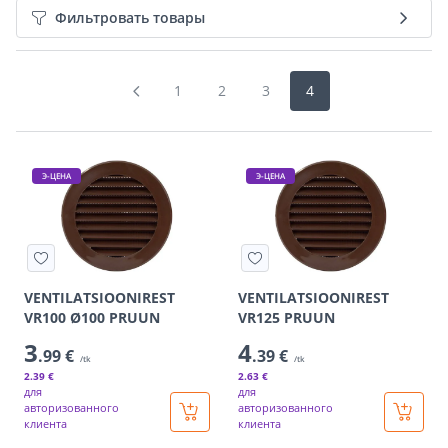
Фильтровать товары
1
2
3
4
Э-ЦЕНА
Э-ЦЕНА
VENTILATSIOONIREST
VENTILATSIOONIREST
VR100 Ø100 PRUUN
VR125 PRUUN
3
4
.99 €
.39 €
/tk
/tk
2
.39 €
2
.63 €
для
для
авторизованного
авторизованного
клиента
клиента