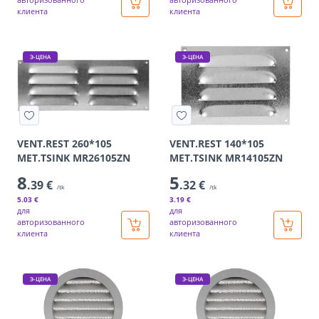
клиента
клиента
Э-ЦЕНА
Э-ЦЕНА
VENT.REST 260*105
VENT.REST 140*105
MET.TSINK MR26105ZN
MET.TSINK MR14105ZN
8
5
.39 €
.32 €
/tk
/tk
5
.03 €
3
.19 €
для
для
авторизованного
авторизованного
клиента
клиента
Э-ЦЕНА
Э-ЦЕНА