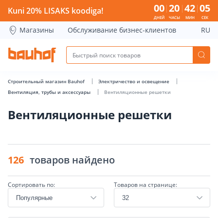
Вентиляционные решетки - Bauhof has loaded
00
20
42
04
Kuni 20% LISAKS koodiga!
ДНЕЙ
ЧАСЫ
МИН
СЕК
Магазины
Обслуживание бизнес-клиентов
RU
Строительный магазин Bauhof
Электричество и освещение
Вентиляция, трубы и аксессуары
Вентиляционные решетки
Вентиляционные решетки
126
товаров найдено
Сортировать по:
Товаров на странице: