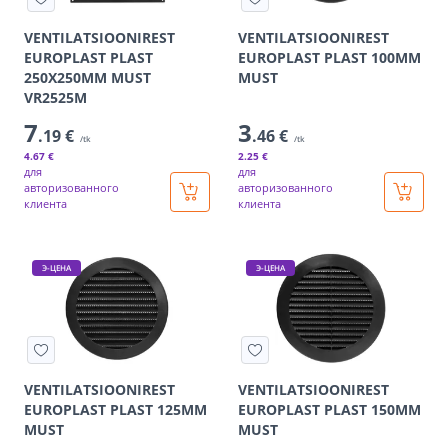
VENTILATSIOONIREST
VENTILATSIOONIREST
EUROPLAST PLAST
EUROPLAST PLAST 100MM
250X250MM MUST
MUST
VR2525M
7
3
.19 €
.46 €
/tk
/tk
4
.67 €
2
.25 €
для
для
авторизованного
авторизованного
клиента
клиента
Э-ЦЕНА
Э-ЦЕНА
VENTILATSIOONIREST
VENTILATSIOONIREST
EUROPLAST PLAST 125MM
EUROPLAST PLAST 150MM
MUST
MUST