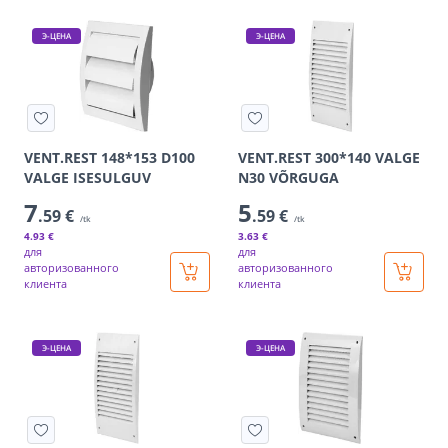
Э-ЦЕНА
Э-ЦЕНА
VENT.REST 148*153 D100
VENT.REST 300*140 VALGE
VALGE ISESULGUV
N30 VÕRGUGA
7
5
.59 €
.59 €
/tk
/tk
4
.93 €
3
.63 €
для
для
авторизованного
авторизованного
клиента
клиента
Э-ЦЕНА
Э-ЦЕНА