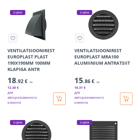
Э-ЦЕНА
Э-ЦЕНА
VENTILATSIOONIREST
VENTILATSIOONIREST
EUROPLAST PLAST
EUROPLAST MRA100
190X190MM 100MM
ALUMIINIUM ANTRATSIIT
KLAPIGA ANTR
18
15
.92 €
.86 €
/tk
/tk
12
.30 €
10
.31 €
для
для
авторизованного
авторизованного
клиента
клиента
Э-ЦЕНА
Э-ЦЕНА