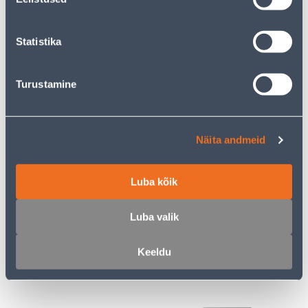
для
для
авторизованного
авторизованного
клиента
клиента
Statistika
Э-ЦЕНА
Э-ЦЕНА
Turustamine
Näita andmeid
VENTILATSIOONIREST
VENTILATSIOONIREST
EUROPLAST PLAST
EUROPLAST PLAST
Luba kõik
148X153MM 125MM RIBI
130X300MM MUST
ANTR.
VR1330M
Luba valik
25
5
.19 €
.19 €
/tk
/tk
16
.37 €
3
.37 €
для
для
Keeldu
авторизованного
авторизованного
клиента
клиента