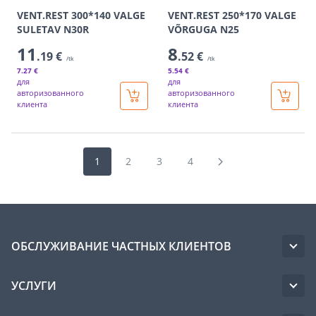
VENT.REST 300*140 VALGE
VENT.REST 250*170 VALGE
SULETAV N30R
VÕRGUGA N25
11
8
.19 €
.52 €
/tk
/tk
7
.27 €
5
.54 €
для
для
авторизованного
авторизованного
клиента
клиента
1
2
3
4
ОБСЛУЖИВАНИЕ ЧАСТНЫХ КЛИЕНТОВ
УСЛУГИ