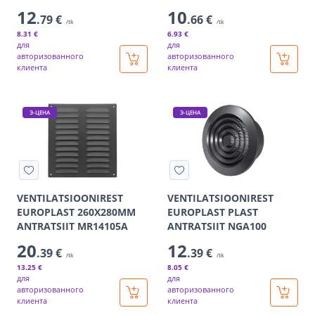
12
10
.79 €
.66 €
/tk
/tk
8
.31 €
6
.93 €
для
для
авторизованного
авторизованного
клиента
клиента
Э-ЦЕНА
Э-ЦЕНА
VENTILATSIOONIREST
VENTILATSIOONIREST
EUROPLAST 260X280MM
EUROPLAST PLAST
ANTRATSIIT MR14105A
ANTRATSIIT NGA100
20
12
.39 €
.39 €
/tk
/tk
13
.25 €
8
.05 €
для
для
авторизованного
авторизованного
клиента
клиента