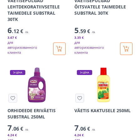
VÄETISEPULGAD
VÄETISEPULGAD
LEHTDEKORATIIVSETELE
ÕITSVATELE TAIMEDELE
TAIMEDELE SUBSTRAL
SUBSTRAL 30TK
30TK
6
5
.12 €
.59 €
/tk
/tk
3
.67 €
3
.35 €
для
для
авторизованного
авторизованного
клиента
клиента
Э-ЦЕНА
Э-ЦЕНА
ORHIDEEDE ERIVÄETIS
VÄETIS KAKTUSELE 250ML
SUBSTRAL 250ML
7
7
.06 €
.06 €
/tk
/tk
4
.24 €
4
.24 €
для
для