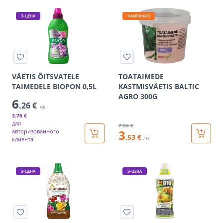
Э-ЦЕНА
КАМПАНИЯ
VÄETIS ÕITSVATELE
TOATAIMEDE
TAIMEDELE BIOPON 0,5L
KASTMISVÄETIS BALTIC
AGRO 300G
6
.26 €
/tk
3
.76 €
для
7
.06 €
3
авторизованного
.53 €
клиента
/ tk
Э-ЦЕНА
Э-ЦЕНА