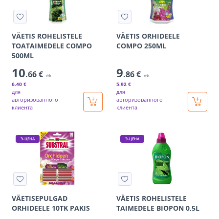
VÄETIS ROHELISTELE
VÄETIS ORHIDEELE
TOATAIMEDELE COMPO
COMPO 250ML
500ML
10
9
.66 €
.86 €
/tk
/tk
6
.40 €
5
.92 €
для
для
авторизованного
авторизованного
клиента
клиента
Э-ЦЕНА
Э-ЦЕНА
VÄETISEPULGAD
VÄETIS ROHELISTELE
ORHIDEELE 10TK PAKIS
TAIMEDELE BIOPON 0,5L