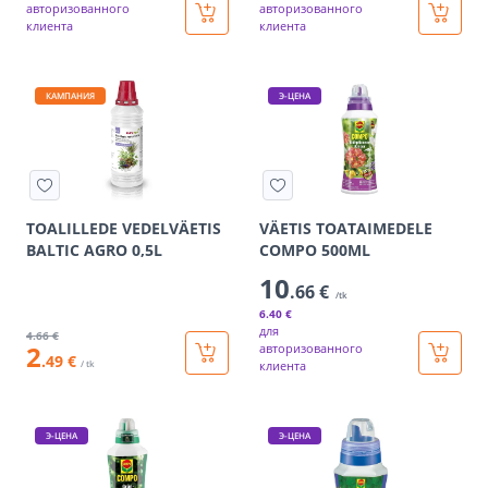
авторизованного
авторизованного
клиента
клиента
КАМПАНИЯ
Э-ЦЕНА
TOALILLEDE VEDELVÄETIS
VÄETIS TOATAIMEDELE
BALTIC AGRO 0,5L
COMPO 500ML
10
.66 €
/tk
6
.40 €
для
4
.66 €
2
авторизованного
.49 €
/ tk
клиента
Э-ЦЕНА
Э-ЦЕНА