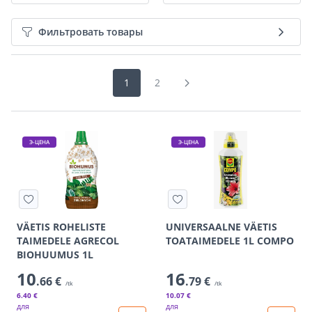
Фильтровать товары
1
2
Э-ЦЕНА
Э-ЦЕНА
VÄETIS ROHELISTE
UNIVERSAALNE VÄETIS
TAIMEDELE AGRECOL
TOATAIMEDELE 1L COMPO
BIOHUUMUS 1L
10
16
.66 €
.79 €
/tk
/tk
6
.40 €
10
.07 €
для
для