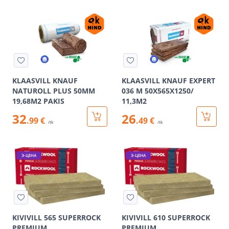
KLAASVILL KNAUF
KLAASVILL KNAUF EXPERT
NATUROLL PLUS 50MM
036 M 50X565X1250/
19,68M2 PAKIS
11,3M2
32
26
.99 €
.49 €
/tk
/tk
Э-ЦЕНА
Э-ЦЕНА
KIVIVILL 565 SUPERROCK
KIVIVILL 610 SUPERROCK
PREMIUM
PREMIUM