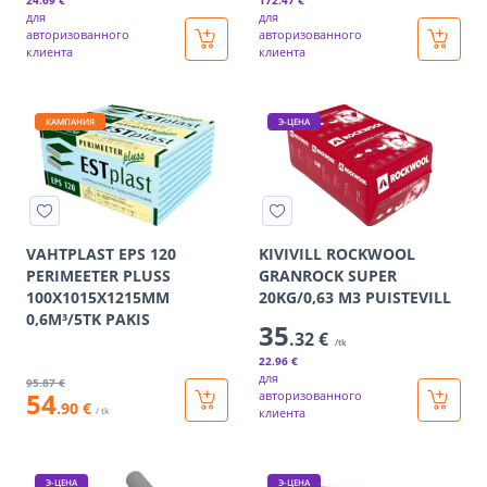
24
.69 €
172
.47 €
для
для
авторизованного
авторизованного
клиента
клиента
КАМПАНИЯ
Э-ЦЕНА
VAHTPLAST EPS 120
KIVIVILL ROCKWOOL
PERIMEETER PLUSS
GRANROCK SUPER
100X1015X1215MM
20KG/0,63 M3 PUISTEVILL
0,6M³/5TK PAKIS
35
.32 €
/tk
22
.96 €
для
95
.87 €
54
авторизованного
.90 €
/ tk
клиента
Э-ЦЕНА
Э-ЦЕНА