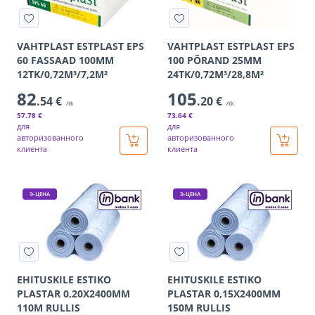
VAHTPLAST ESTPLAST EPS
VAHTPLAST ESTPLAST EPS
60 FASSAAD 100MM
100 PÕRAND 25MM
12TK/0,72M³/7,2M²
24TK/0,72M³/28,8M²
82
105
.54 €
.20 €
/tk
/tk
57
.78 €
73
.64 €
для
для
авторизованного
авторизованного
клиента
клиента
Э-ЦЕНА
Э-ЦЕНА
EHITUSKILE ESTIKO
EHITUSKILE ESTIKO
PLASTAR 0,20X2400MM
PLASTAR 0,15X2400MM
110M RULLIS
150M RULLIS