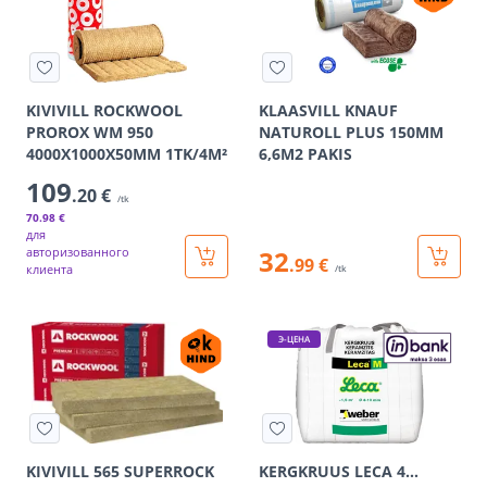
KIVIVILL ROCKWOOL
KLAASVILL KNAUF
PROROX WM 950
NATUROLL PLUS 150MM
4000X1000X50MM 1TK/4M²
6,6M2 PAKIS
109
.20 €
/tk
70
.98 €
для
авторизованного
32
.99 €
клиента
/tk
Э-ЦЕНА
KIVIVILL 565 SUPERROCK
KERGKRUUS LECA 4…