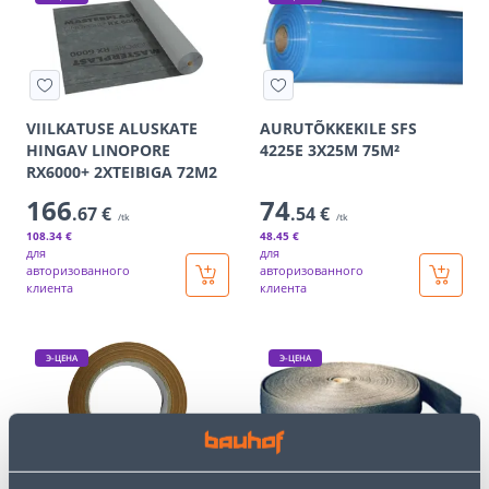
VIILKATUSE ALUSKATE
AURUTÕKKEKILE SFS
HINGAV LINOPORE
4225E 3X25M 75M²
RX6000+ 2XTEIBIGA 72M2
166
74
.67 €
.54 €
/tk
/tk
108
.34 €
48
.45 €
для
для
авторизованного
авторизованного
клиента
клиента
Э-ЦЕНА
Э-ЦЕНА