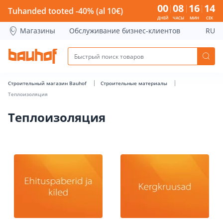
Теплоизоляция - Bauhof has loaded
00
08
16
13
Tuhanded tooted -40% (al 10€)
ДНЕЙ
ЧАСЫ
МИН
СЕК
Магазины
Обслуживание бизнес-клиентов
RU
Строительный магазин Bauhof
Строительные материалы
Теплоизоляция
Теплоизоляция