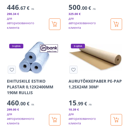
446
500
.67 €
.00 €
/tk
/tk
290
.34 €
325
.00 €
для
для
авторизованного
авторизованного
клиента
клиента
Э-ЦЕНА
Э-ЦЕНА
EHITUSKILE ESTIKO
AURUTÕKKEPABER PE-PAP
PLASTAR 0,12X2400MM
1,25X24M 30M²
190M RULLIS
460
15
.00 €
.99 €
/tk
/tk
299
.00 €
10
.39 €
для
для
авторизованного
авторизованного
клиента
клиента