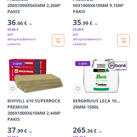
200X1000X565MM 2,26M²
50X1000X610MM 9,15M²
PAKIS
PAKIS
36
35
.66 €
.99 €
/tk
/tk
23
.83 €
23
.39 €
для
для
авторизованного
авторизованного
клиента
клиента
Э-ЦЕНА
Э-ЦЕНА
KIVIVILL 610 SUPERROCK
KERGKRUUS LECA 10…
PREMIUM
20MM 1500L
200X1000X610MM 2,44M²
PAKIS
37
265
.99 €
.34 €
/tk
/tk