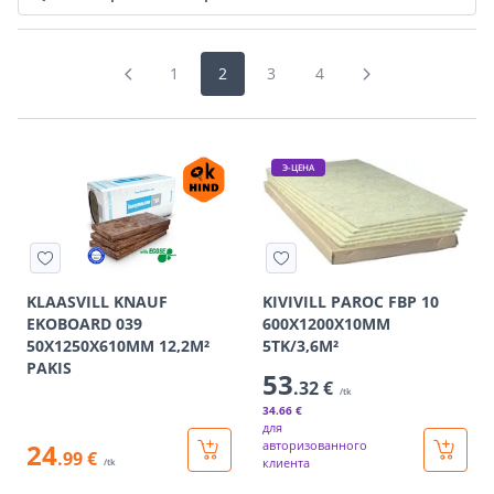
1
2
3
4
Э-ЦЕНА
KLAASVILL KNAUF
KIVIVILL PAROC FBP 10
EKOBOARD 039
600X1200X10MM
50X1250X610MM 12,2M²
5TK/3,6M²
PAKIS
53
.32 €
/tk
34
.66 €
для
24
авторизованного
.99 €
клиента
/tk