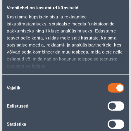
AURUTÕKKEKILE TEIP
BETOONIVALU SERVALINT
MASTERFOL 20MMX25M
PEPI 8MMX10CMX25M
Veebilehel on kasutatud küpsiseid.
4
10
Kasutame küpsiseid sisu ja reklaamide
.92 €
.92 €
/tk
/tk
isikupärastamiseks, sotsiaalse meedia funktsioonide
3
.20 €
7
.10 €
для
для
pakkumiseks ning liikluse analüüsimiseks. Edastame
авторизованного
авторизованного
клиента
клиента
teavet selle kohta, kuidas meie saiti kasutate, ka oma
sotsiaalse meedia, reklaami- ja analüüsipartneritele, kes
võivad seda kombineerida muu teabega, mida olete neile
Э-ЦЕНА
Э-ЦЕНА
esitanud või mida nad on kogunud teiepoolse teenuste
kasutamise käigus.
Nõusoleku
Vajalik
valik
BETOONIVALU SERVALINT
KLAASVILL ISOVER RKL-31
PEPI 8MMX10CMX50M
1200X1800X30MM
7TK/15,12M²
Eelistused
21
278
.59 €
.67 €
/tk
/tk
14
.03 €
181
.14 €
Statistika
для
для
авторизованного
авторизованного