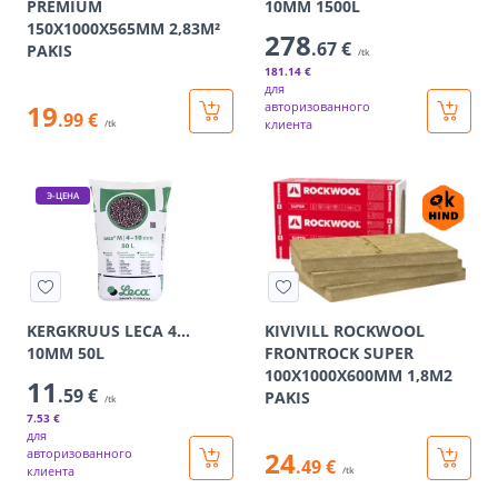
PREMIUM
10MM 1500L
150X1000X565MM 2,83M²
278
.67 €
PAKIS
/tk
181
.14 €
для
19
авторизованного
.99 €
клиента
/tk
Э-ЦЕНА
KERGKRUUS LECA 4…
KIVIVILL ROCKWOOL
10MM 50L
FRONTROCK SUPER
100X1000X600MM 1,8M2
11
.59 €
PAKIS
/tk
7
.53 €
для
авторизованного
24
.49 €
клиента
/tk