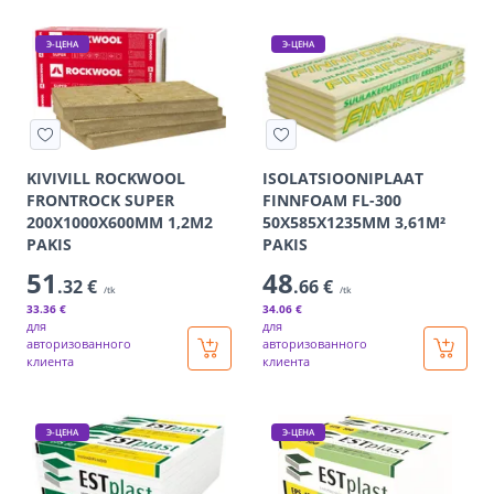
Э-ЦЕНА
Э-ЦЕНА
KIVIVILL ROCKWOOL
ISOLATSIOONIPLAAT
FRONTROCK SUPER
FINNFOAM FL-300
200X1000X600MM 1,2M2
50X585X1235MM 3,61M²
PAKIS
PAKIS
51
48
.32 €
.66 €
/tk
/tk
33
.36 €
34
.06 €
для
для
авторизованного
авторизованного
клиента
клиента
Э-ЦЕНА
Э-ЦЕНА