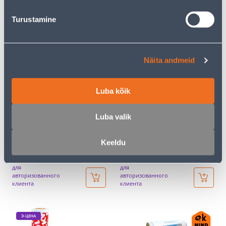
клиента
клиента
Turustamine
Э-ЦЕНА
Э-ЦЕНА
Näita andmeid
Luba kõik
KLAASVILL ISOVER
KIVIVILL ROCKWOOL
CLIMCOVER CR ALU2
PROROX WM 950
Luba valik
1200X7000X50MM
FOOLIUMIGA
1TK/8,4M²
4000X1000X50MM 1TK/4M²
Keeldu
98
133
.54 €
.20 €
/tk
/tk
64
.05 €
86
.58 €
для
для
авторизованного
авторизованного
клиента
клиента
Э-ЦЕНА