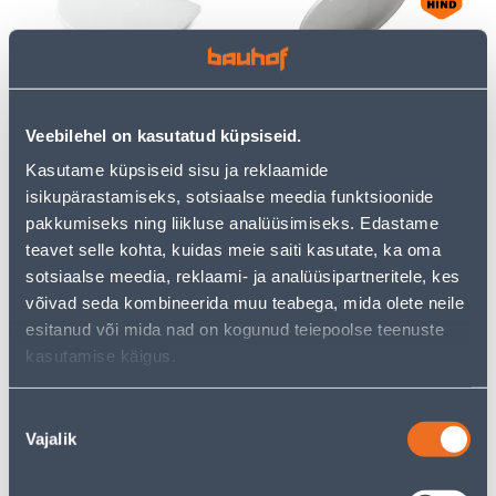
PRILL-LAUD IFÖ SIGN
PRILL-LAUD SOFT JUNIOR
Veebilehel on kasutatud küpsiseid.
99260 PLASTIK VALGE
LASTEISTEGA VAIKSELT
SULGUV PLASTIK VALGE
Kasutame küpsiseid sisu ja reklaamide
127
.87 €
75
28
isikupärastamiseks, sotsiaalse meedia funktsioonide
.99 €
.12 €
/ tk
/tk
pakkumiseks ning liikluse analüüsimiseks. Edastame
teavet selle kohta, kuidas meie saiti kasutate, ka oma
sotsiaalse meedia, reklaami- ja analüüsipartneritele, kes
КАМПАНИЯ
КАМПАНИЯ
võivad seda kombineerida muu teabega, mida olete neile
esitanud või mida nad on kogunud teiepoolse teenuste
kasutamise käigus.
Nõusoleku
PRILL-LAUD PÖÖK MDF
PRILL-LAUD TUME TAMM
Vajalik
MDF
valik
51
.32 €
51
.32 €