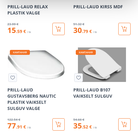
PRILL-LAUD RELAX
PRILL-LAUD KIRSS MDF
PLASTIK VALGE
23
.99 €
51
.32 €
15
30
.59 €
.79 €
/ tk
/ tk
КАМПАНИЯ
КАМПАНИЯ
PRILL-LAUD
PRILL-LAUD B107
GUSTAVSBERG NAUTIC
VAIKSELT SULGUV
PLASTIK VAIKSELT
SULGUV VALGE
122
.54 €
54
.66 €
77
35
.91 €
.52 €
/ tk
/ tk