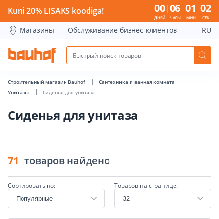
Сиденья для унитаза - Bauhof has loaded
00
06
01
02
Kuni 20% LISAKS koodiga!
ДНЕЙ
ЧАСЫ
МИН
СЕК
Магазины
Обслуживание бизнес-клиентов
RU
Строительный магазин Bauhof
Сантехника и ванная комната
Унитазы
Сиденья для унитаза
Сиденья для унитаза
71
товаров найдено
Сортировать по:
Товаров на странице: