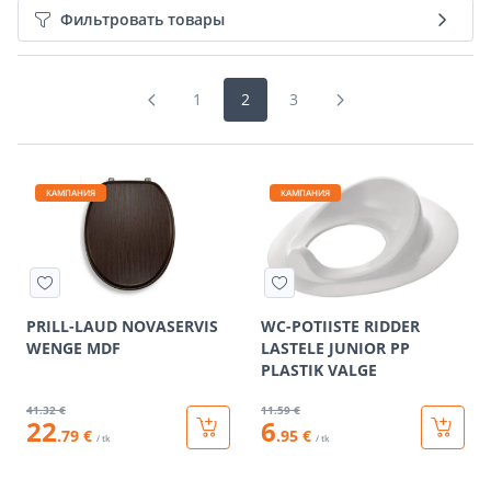
Фильтровать товары
1
2
3
КАМПАНИЯ
КАМПАНИЯ
PRILL-LAUD NOVASERVIS
WC-POTIISTE RIDDER
WENGE MDF
LASTELE JUNIOR PP
PLASTIK VALGE
41
.32 €
11
.59 €
22
6
.79 €
.95 €
/ tk
/ tk